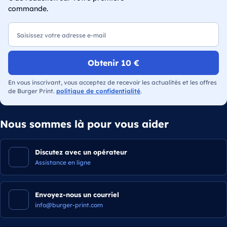
commande.
E-mail
Obtenir 10 €
En vous inscrivant, vous acceptez de recevoir les actualités et les offres
de Burger Print.
politique de confidentialité
.
Nous sommes là pour vous aider
Discutez avec un opérateur
Assistance en ligne
Envoyez-nous un courriel
info@burger-print.com