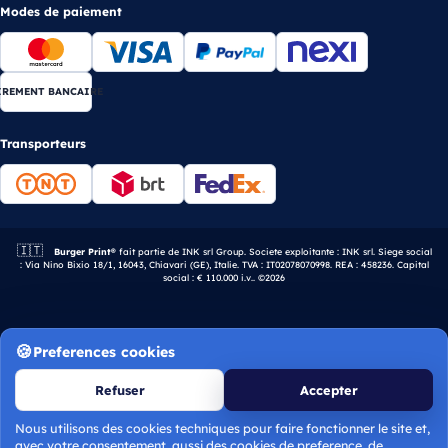
Modes de paiement
IREMENT BANCAIRE
Transporteurs
🇮🇹
Entreprise italienne.
Burger Print®
fait partie de INK srl Group. Societe exploitante : INK srl. Siege social
: Via Nino Bixio 18/1, 16043, Chiavari (GE), Italie. TVA : IT02078070998. REA : 458236. Capital
social : € 110.000 i.v.. ©2026
Preferences cookies
Refuser
Accepter
Nous utilisons des cookies techniques pour faire fonctionner le site et,
avec votre consentement, aussi des cookies de preference, de