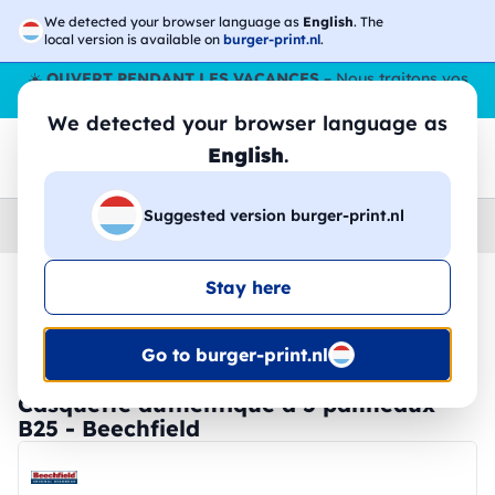
We detected your browser language as
English
. The
local version is available on
burger-print.nl
.
☀️
OUVERT PENDANT LES VACANCES
– Nous traitons vos
commandes tout l'ÉtÉ,
même en août
. 😎🌴
We detected your browser language as
English
.
Suggested version burger-print.nl
Home
›
Accessoires
›
chapeaux-personnalises
Stay here
🔥 Impression DTF à -30 %
Go to burger-print.nl
Casquette authentique à 5 panneaux -
B25 - Beechfield