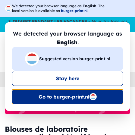
We detected your browser language as
English
. The
local version is available on
burger-print.nl
.
☀️
OUVERT PENDANT LES VACANCES
– Nous traitons vos
commandes tout l'ÉtÉ,
même en août
. 😎🌴
We detected your browser language as
English
.
Suggested version burger-print.nl
🔎
Recherchez parmi les produits
Stay here
Home
›
Blouses
›
femme
Go to burger-print.nl
🔥 Impression DTF à -30 %
Blouses de laboratoire