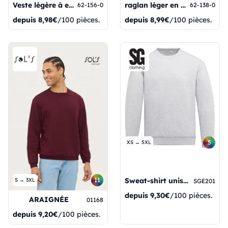
Veste légère à emmanchure intégrée
raglan léger en molleton français
62-156-0
62-138-0
depuis
8,98€
/100 pièces.
depuis
8,99€
/100 pièces.
5
XS → 5XL
Sweat-shirt unisexe à col rond
11
S → 3XL
SGE201
depuis
9,30€
/100 pièces.
ARAIGNÉE
01168
depuis
9,20€
/100 pièces.