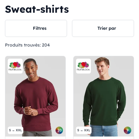
Sweat-shirts
Filtres
Trier par
Produits trouvés:
204
10
9
S → XXL
S → XXL