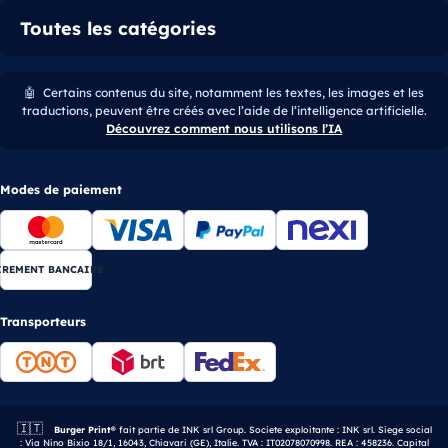
Toutes les catégories
🤖
Certains contenus du site, notamment les textes, les images et les
traductions, peuvent être créés avec l’aide de l’intelligence artificielle.
Découvrez comment nous utilisons l’IA
Modes de paiement
IREMENT BANCAIRE
Transporteurs
🇮🇹
Entreprise italienne.
Burger Print®
fait partie de INK srl Group. Societe exploitante : INK srl. Siege social
: Via Nino Bixio 18/1, 16043, Chiavari (GE), Italie. TVA : IT02078070998. REA : 458236. Capital