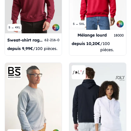
35
S → 5XL
21
S → 4XL
Mélange lourd
18000
Sweat-shirt raglan classique
62-216-0
depuis
10,20€
/100
depuis
9,99€
/100 pièces.
pièces.