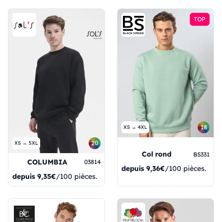
TOP
18
XS → 4XL
20
XS → 5XL
Col rond
BS331
COLUMBIA
03814
depuis
9,36€
/100 pièces.
depuis
9,35€
/100 pièces.