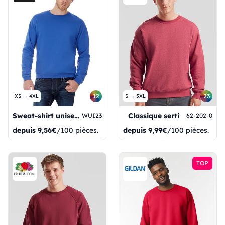
12
23
XS → 4XL
S → 5XL
Sweat-shirt unisexe à col rond ID202
Classique serti
WUI23
62-202-0
depuis
9,56€
/100 pièces.
depuis
9,99€
/100 pièces.
TOP