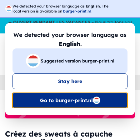
We detected your browser language as
English
. The
local version is available on
burger-print.nl
.
☀️
OUVERT PENDANT LES VACANCES
– Nous traitons vos
commandes tout l'ÉtÉ,
même en août
. 😎🌴
We detected your browser language as
English
.
Suggested version burger-print.nl
🔎
Recherchez parmi les produits
Stay here
Home
›
Sweat-shirts
›
homme
Go to burger-print.nl
🔥 Impression DTF à -30 %
Créez des sweats à capuche