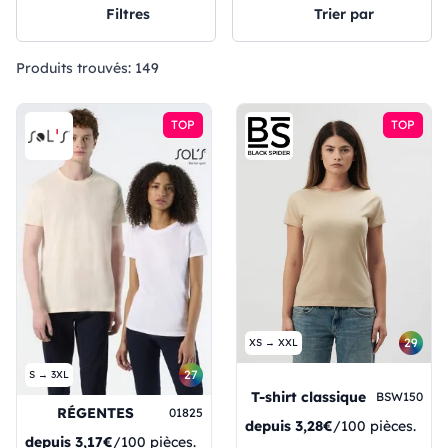
Filtres
Trier par
Produits trouvés:
149
TOP
TOP
29
XS → XXL
27
S → 3XL
T-shirt classique
BSW150
RÉGENTES
01825
depuis
3,28€
/100 pièces.
depuis
3,17€
/100 pièces.