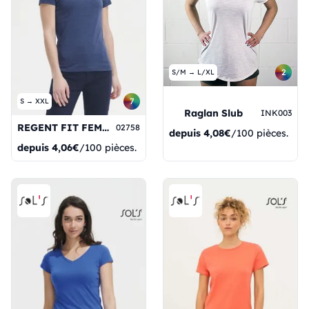
2
S/M → L/XL
7
S → XXL
Raglan Slub
INK003
REGENT FIT FEMME
02758
depuis
4,08€
/100 pièces.
depuis
4,06€
/100 pièces.