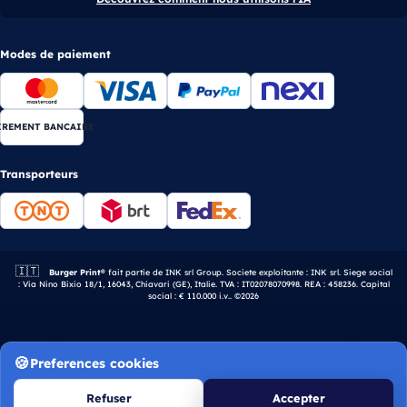
Modes de paiement
IREMENT BANCAIRE
Transporteurs
🇮🇹
Entreprise italienne.
Burger Print®
fait partie de INK srl Group. Societe exploitante : INK srl. Siege social
: Via Nino Bixio 18/1, 16043, Chiavari (GE), Italie. TVA : IT02078070998. REA : 458236. Capital
social : € 110.000 i.v.. ©2026
Preferences cookies
Refuser
Accepter