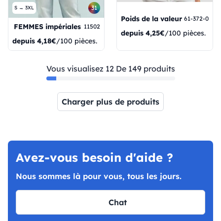
31
S → 3XL
Poids de la valeur
61-372-0
FEMMES impériales
11502
depuis
4,25€
/100 pièces.
depuis
4,18€
/100 pièces.
Vous visualisez 12 De 149 produits
Charger plus de produits
Page 1
Page 2
Page 3
Page 4
Page 5
Page 6
Page 7
Page
Avez-vous besoin d'aide ?
Nous sommes là pour vous, tous les jours.
Chat