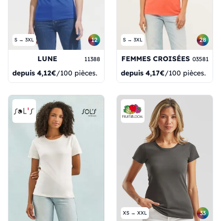
12
28
S → 3XL
S → 3XL
LUNE
FEMMES CROISÉES
11388
03581
depuis
4,12€
/100 pièces.
depuis
4,17€
/100 pièces.
33
XS → XXL