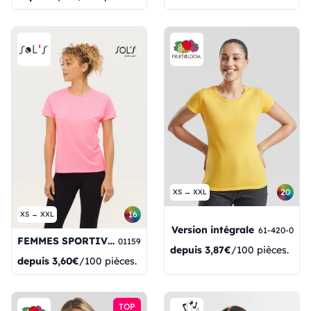
20
XS → XXL
16
XS → XXL
Version intégrale
61-420-0
FEMMES SPORTIVES
01159
depuis
3,87€
/100 pièces.
depuis
3,60€
/100 pièces.
TOP