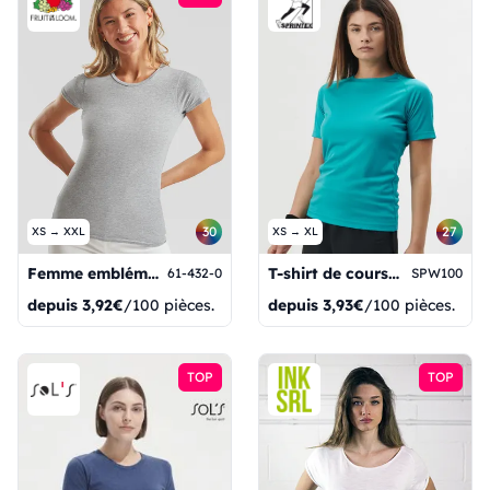
30
27
XS → XXL
XS → XL
Femme emblématique
T-shirt de course pour femmes
61-432-0
SPW100
depuis
3,92€
/100 pièces.
depuis
3,93€
/100 pièces.
TOP
TOP