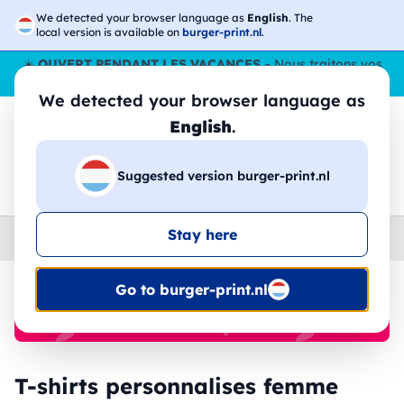
We detected your browser language as
English
. The
local version is available on
burger-print.nl
.
☀️
OUVERT PENDANT LES VACANCES
– Nous traitons vos
commandes tout l'ÉtÉ,
même en août
. 😎🌴
We detected your browser language as
English
.
Suggested version burger-print.nl
🔎
Recherchez parmi les produits
Stay here
Home
›
T-shirts
›
femme
Go to burger-print.nl
🔥 Impression DTF à -30 %
T-shirts personnalises femme