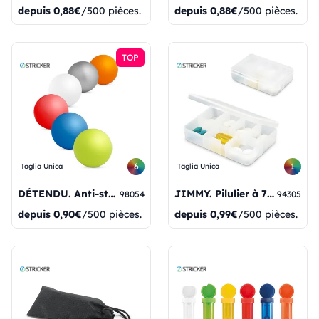
depuis
0,88€
/500 pièces.
depuis
0,88€
/500 pièces.
TOP
6
1
Taglia Unica
Taglia Unica
DÉTENDU. Anti-stress par PU
JIMMY. Pilulier à 7 compartiments
98054
94305
depuis
0,90€
/500 pièces.
depuis
0,99€
/500 pièces.