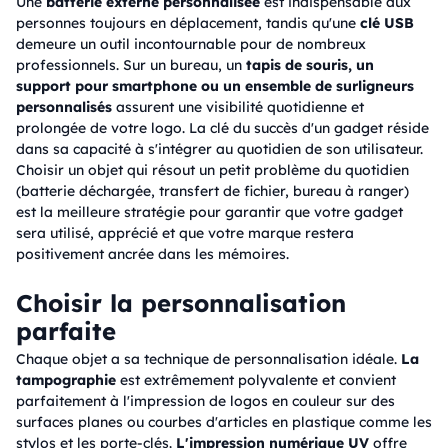
Une
batterie externe personnalisée
est indispensable aux
personnes toujours en déplacement, tandis qu'une
clé USB
demeure un outil incontournable pour de nombreux
professionnels. Sur un bureau, un
tapis de souris, un
support pour smartphone ou un ensemble de surligneurs
personnalisés
assurent une visibilité quotidienne et
prolongée de votre logo. La clé du succès d'un gadget réside
dans sa capacité à s'intégrer au quotidien de son utilisateur.
Choisir un objet qui résout un petit problème du quotidien
(batterie déchargée, transfert de fichier, bureau à ranger)
est la meilleure stratégie pour garantir que votre gadget
sera utilisé, apprécié et que votre marque restera
positivement ancrée dans les mémoires.
Choisir la personnalisation
parfaite
Chaque objet a sa technique de personnalisation idéale.
La
tampographie
est extrêmement polyvalente et convient
parfaitement à l'impression de logos en couleur sur des
surfaces planes ou courbes d'articles en plastique comme les
stylos et les porte-clés.
L'impression numérique UV
offre