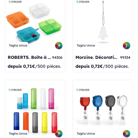
4
1
Taglia Unica
Taglia Unica
ROBERTS. Boîte à comprimés avec 4 séparateurs
Morzine. Décorations de Noël.
94306
99334
depuis
0,71€
/500 pièces.
depuis
0,72€
/500 pièces.
9
4
Taglia Unica
Taglia Unica