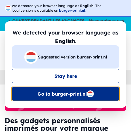
We detected your browser language as
English
. The
local version is available on
burger-print.nl
.
☀️
OUVERT PENDANT LES VACANCES
– Nous traitons vos
commandes tout l'ÉtÉ,
même en août
. 😎🌴
We detected your browser language as
English
.
Suggested version burger-print.nl
🔎
Recherchez parmi les produits
Stay here
Home
›
Accessoires
›
gadgets-personnalises
Go to burger-print.nl
🔥 Impression DTF à -30 %
Des gadgets personnalisés
imprimés pour votre marque