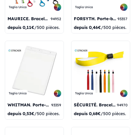
7
1
Taglia Unica
Taglia Unica
MAURICE. Bracelet en silicone
FORSYTH. Porte-badge horizontal en PVC.
94952
93357
depuis
0,11€
/500 pièces.
depuis
0,46€
/500 pièces.
1
8
Taglia Unica
Taglia Unica
WHITMAN. Porte-badge vertical en PVC
SÉCURITÉ. Bracelet antivol en satin
93359
94970
depuis
0,53€
/500 pièces.
depuis
0,68€
/500 pièces.