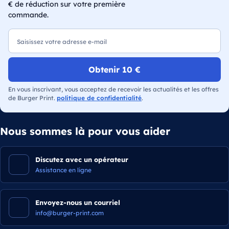
€ de réduction sur votre première
commande.
E-mail
Obtenir 10 €
En vous inscrivant, vous acceptez de recevoir les actualités et les offres
de Burger Print.
politique de confidentialité
.
Nous sommes là pour vous aider
Discutez avec un opérateur
Assistance en ligne
Envoyez-nous un courriel
info@burger-print.com