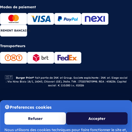
Modes de paiement
IREMENT BANCAIRE
Transporteurs
🇮🇹
Entreprise italienne.
Burger Print®
fait partie de INK srl Group. Societe exploitante : INK srl. Siege social
: Via Nino Bixio 18/1, 16043, Chiavari (GE), Italie. TVA : IT02078070998. REA : 458236. Capital
social : € 110.000 i.v.. ©2026
Preferences cookies
Refuser
Accepter
Nous utilisons des cookies techniques pour faire fonctionner le site et,