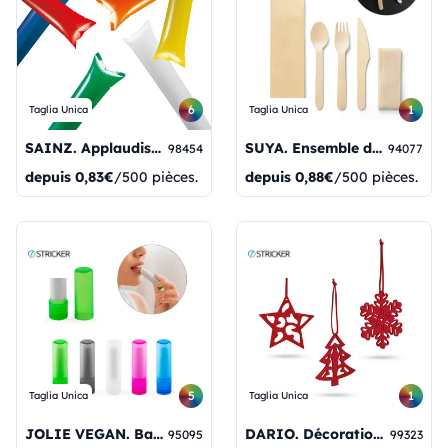
6
1
Taglia Unica
Taglia Unica
SAINZ. Applaudissements (PE)
SUYA. Ensemble de couverts en bois
98454
94077
depuis
0,83€
/500 pièces.
depuis
0,88€
/500 pièces.
5
1
Taglia Unica
Taglia Unica
JOLIE VEGAN. Baume à lèvres végan fabriqué à partir d'ABS recyclé (rABS) et de PP, aromatisé à la vanille.
DARIO. Décorations de Noël
95095
99323