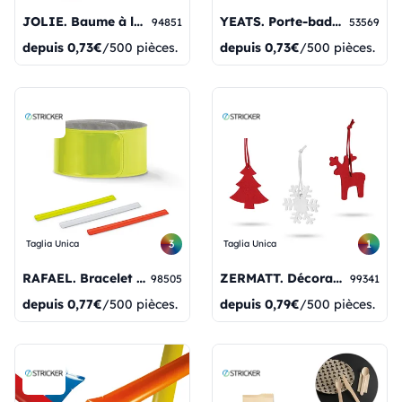
JOLIE. Baume à lèvres en stick, disponible en PS et PP.
YEATS. Porte-badge extensible
94851
53569
depuis
0,73€
/500 pièces.
depuis
0,73€
/500 pièces.
3
1
Taglia Unica
Taglia Unica
RAFAEL. Bracelet fluorescent
ZERMATT. Décorations de Noël
98505
99341
depuis
0,77€
/500 pièces.
depuis
0,79€
/500 pièces.