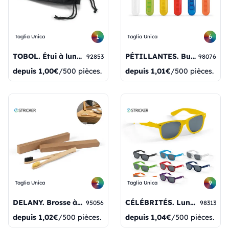
1
6
Taglia Unica
Taglia Unica
TOBOL. Étui à lunettes non tissé (80 g/m²)
PÉTILLANTES. Bulles de savon
92853
98076
depuis
1,00€
/500 pièces.
depuis
1,01€
/500 pièces.
2
9
Taglia Unica
Taglia Unica
DELANY. Brosse à dents avec corps en bambou et dents en nylon.
CÉLÉBRITÉS. Lunettes de soleil pour PC
95056
98313
depuis
1,02€
/500 pièces.
depuis
1,04€
/500 pièces.