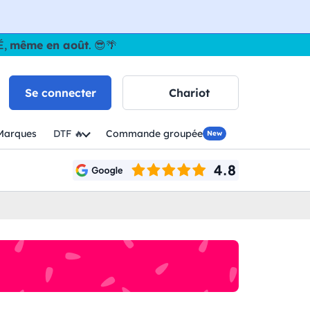
É,
même en août
. 😎🌴
Se connecter
Chariot
Marques
DTF 🔥
Commande groupée
New