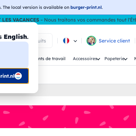
h
. The local version is available on
burger-print.nl
.
 LES VACANCES
– Nous traitons vos commandes tout l'Ét
as
English
.
 parmi les produits
Service client
Enfant
Vêtements de travail
Accessoires
Papeterie
uis prépresse
int.nl