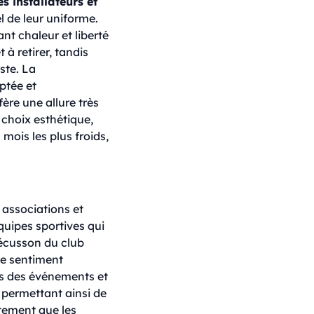
les installateurs et
l de leur uniforme.
nt chaleur et liberté
à retirer, tandis
ste. La
ptée et
ère une allure très
 choix esthétique,
 mois les plus froids,
 associations et
quipes sportives qui
'écusson du club
le sentiment
s des événements et
 permettant ainsi de
êtement que les