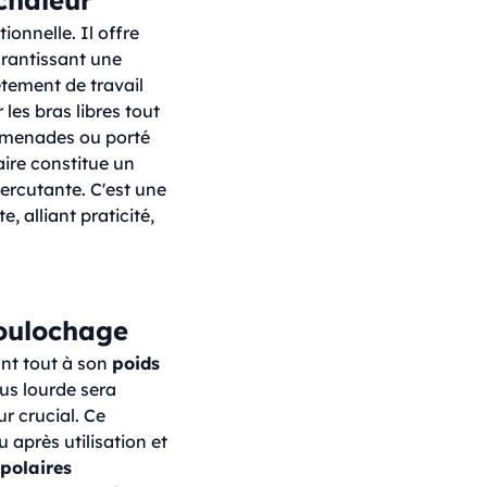
onnelle. Il offre
arantissant une
êtement de travail
 les bras libres tout
promenades ou porté
aire constitue un
percutante. C'est une
 alliant praticité,
boulochage
ant tout à son
poids
lus lourde sera
r crucial. Ce
après utilisation et
polaires