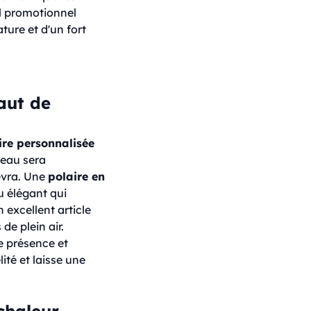
l promotionnel
ture et d'un fort
aut de
ire personnalisée
deau sera
cevra. Une
polaire en
u élégant qui
 excellent article
de plein air.
e présence et
ité et laisse une
chaleur