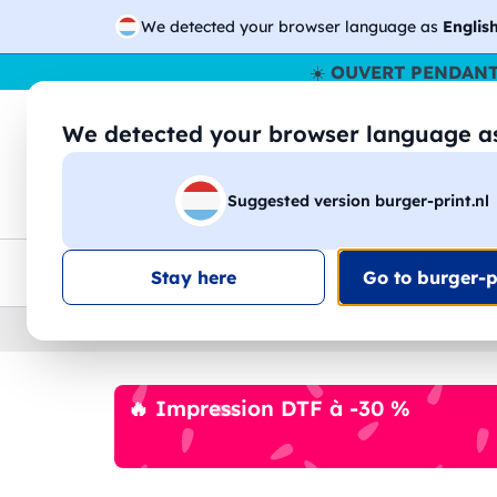
We detected your browser language as
Englis
☀️
OUVERT PENDANT
We detected your browser language 
🔎
Recherchez
Suggested version burger-print.nl
T-shirts
Sweat-shirts
Homme
Femme
Livraison UE
Remise quantité
Service client
Croq
Stay here
Go to burger-pr
Home
›
Polaires
🔥 Impression DTF à -30 %