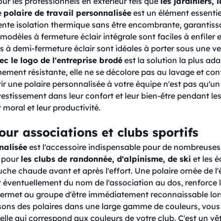
ur les professionnels en extérieur tels que
les jardiniers, 
e
polaire de travail personnalisée
est un élément essentie
lente isolation thermique sans être encombrante, garantissa
dèles à fermeture éclair intégrale sont faciles à enfiler et 
s à demi-fermeture éclair sont idéales à porter sous une ve
ec le logo de l'entreprise brodé
est la solution la plus ada
mement résistante, elle ne se décolore pas au lavage et conf
rir une polaire personnalisée à votre équipe n'est pas qu'un
vestissement dans leur confort et leur bien-être pendant les
 moral et leur productivité.
ur associations et clubs sportifs
nalisée
est l'accessoire indispensable pour de nombreuses
e pour
les clubs de randonnée, d'alpinisme, de ski
et les é
che chaude avant et après l'effort. Une polaire ornée de l
t éventuellement du nom de l'association au dos, renforce 
ermet au groupe d'être immédiatement reconnaissable lor
sons des polaires dans une large gamme de couleurs, vous
elle qui correspond aux couleurs de votre club. C'est un v