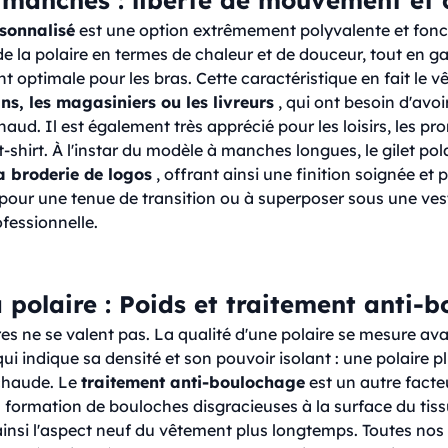
rsonnalisé
est une option extrêmement polyvalente et foncti
e la polaire en termes de chaleur et de douceur, tout en g
 optimale pour les bras. Cette caractéristique en fait le v
ans, les magasiniers ou les livreurs
, qui ont besoin d'avoir
haud. Il est également très apprécié pour les loisirs, les 
shirt. À l'instar du modèle à manches longues, le gilet pol
a broderie de logos
, offrant ainsi une finition soignée et 
pour une tenue de transition ou à superposer sous une veste,
fessionnelle.
a polaire : Poids et traitement anti-
ires ne se valent pas. La qualité d'une polaire se mesure av
ui indique sa densité et son pouvoir isolant : une polaire p
chaude. Le
traitement anti-boulochage
est un autre facteu
ormation de bouloches disgracieuses à la surface du tissu 
ainsi l'aspect neuf du vêtement plus longtemps. Toutes nos