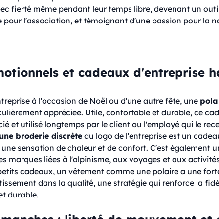
c fierté même pendant leur temps libre, devenant un outi
 pour l'association, et témoignant d'une passion pour la na
motionnels et cadeaux d'entreprise h
reprise à l'occasion de Noël ou d'une autre fête, une
pola
culièrement appréciée. Utile, confortable et durable, ce ca
é et utilisé longtemps par le client ou l'employé qui le re
une broderie discrète
du logo de l'entreprise est un cadea
une sensation de chaleur et de confort. C'est également un
s marques liées à l'alpinisme, aux voyages et aux activités 
etits cadeaux, un vêtement comme une polaire a une fort
issement dans la qualité, une stratégie qui renforce la fidél
et durable.
 manches : liberté de mouvement et 