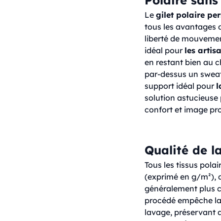
Le
gilet polaire pe
tous les avantages d
liberté de mouvement
idéal pour
les artis
en restant bien au c
par-dessus un sweat-
support idéal pour
l
solution astucieuse 
confort et image pro
Qualité de l
Tous les tissus pola
(exprimé en g/m²), q
généralement plus 
procédé empêche la f
lavage, préservant 