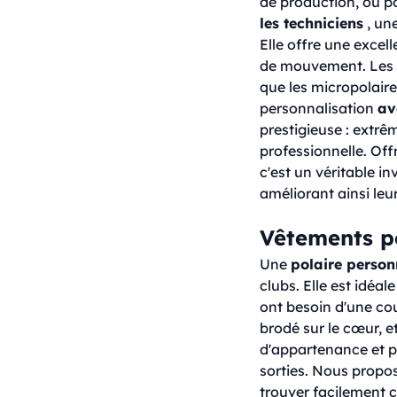
de production, ou po
les techniciens
, un
Elle offre une excel
de mouvement. Les mo
que les micropolaire
personnalisation
av
prestigieuse : extrê
professionnelle. Off
c'est un véritable in
améliorant ainsi leur
Vêtements po
Une
polaire person
clubs. Elle est idéal
ont besoin d'une cou
brodé sur le cœur, e
d'appartenance et p
sorties. Nous propo
trouver facilement c