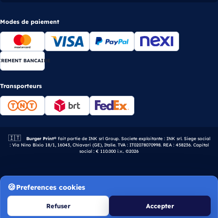
Modes de paiement
IREMENT BANCAIRE
Transporteurs
🇮🇹
Entreprise italienne.
Burger Print®
fait partie de INK srl Group. Societe exploitante : INK srl. Siege social
: Via Nino Bixio 18/1, 16043, Chiavari (GE), Italie. TVA : IT02078070998. REA : 458236. Capital
social : € 110.000 i.v.. ©2026
Preferences cookies
Refuser
Accepter