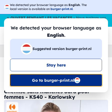
We detected your browser language as
English
. The
local version is available on
burger-print.nl
.
☀️
OUVERT PENDANT LES VACANCES
– Nous traitons vos
commandes tout l'ÉtÉ,
même en août
. 😎🌴
We detected your browser language as
English
.
Suggested version burger-print.nl
Home
›
Accessoires
›
tabliers-personnalises
Stay here
🔥 Impression DTF à -30 %
Go to burger-print.nl
Chemise sans manches Sara pour
femmes - KS40 - Karlowsky