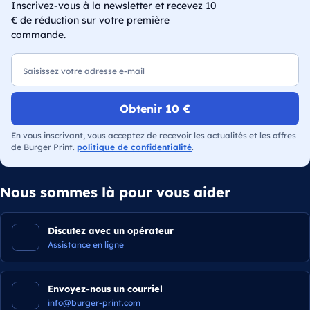
Inscrivez-vous à la newsletter et recevez 10
€ de réduction sur votre première
commande.
E-mail
Obtenir 10 €
En vous inscrivant, vous acceptez de recevoir les actualités et les offres
de Burger Print.
politique de confidentialité
.
Nous sommes là pour vous aider
Discutez avec un opérateur
Assistance en ligne
Envoyez-nous un courriel
info@burger-print.com