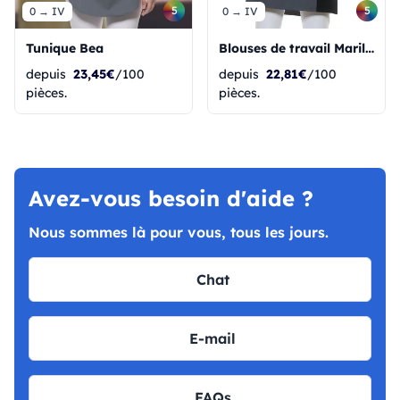
5
5
0 → IV
0 → IV
Tunique Bea
Blouses de travail Marilies pour femmes
depuis
23,45€
/100
depuis
22,81€
/100
pièces.
pièces.
Avez-vous besoin d'aide ?
Nous sommes là pour vous, tous les jours.
Chat
E-mail
FAQs