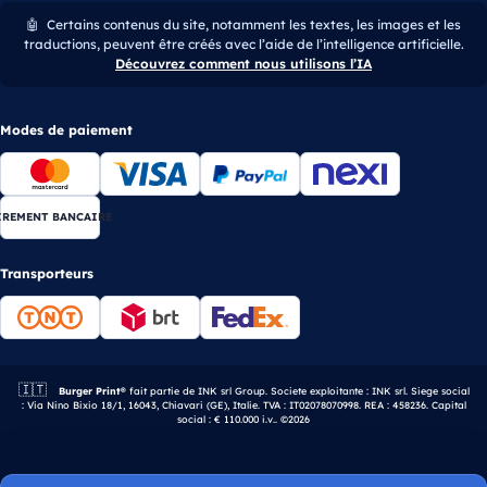
🤖
Certains contenus du site, notamment les textes, les images et les
traductions, peuvent être créés avec l’aide de l’intelligence artificielle.
Découvrez comment nous utilisons l’IA
Modes de paiement
IREMENT BANCAIRE
Transporteurs
🇮🇹
Entreprise italienne.
Burger Print®
fait partie de INK srl Group. Societe exploitante : INK srl. Siege social
: Via Nino Bixio 18/1, 16043, Chiavari (GE), Italie. TVA : IT02078070998. REA : 458236. Capital
social : € 110.000 i.v.. ©2026