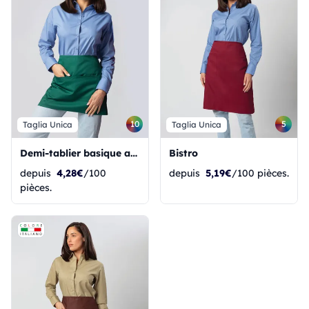
10
5
Taglia Unica
Taglia Unica
Demi-tablier basique avec poche
Bistro
depuis
4,28€
/100
depuis
5,19€
/100 pièces.
pièces.