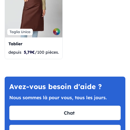
4
Taglia Unica
Tablier
depuis
5,79€
/100 pièces.
Avez-vous besoin d'aide ?
Nous sommes là pour vous, tous les jours.
Chat