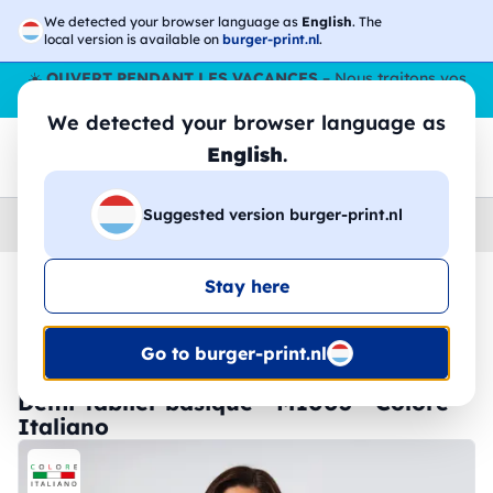
We detected your browser language as
English
. The
local version is available on
burger-print.nl
.
☀️
OUVERT PENDANT LES VACANCES
– Nous traitons vos
commandes tout l'ÉtÉ,
même en août
. 😎🌴
We detected your browser language as
English
.
Suggested version burger-print.nl
Home
›
Accessoires
›
tabliers-personnalises
Stay here
🔥 Impression DTF à -30 %
Go to burger-print.nl
Demi-tablier basique - MI003 - Colore
Italiano