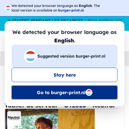
We detected your browser language as
English
. The
local version is available on
burger-print.nl
.
☀️
OUVERT PENDANT LES VACANCES
– Nous traitons vos
commandes tout l'ÉtÉ,
même en août
. 😎🌴
We detected your browser language as
English
.
Suggested version burger-print.nl
Home
›
Accessoires
›
tabliers-personnalises
Stay here
🔥 Impression DTF à -30 %
Go to burger-print.nl
Tablier de serveur - O92020 - Neutral