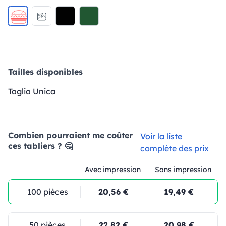
Tailles disponibles
Taglia Unica
Combien pourraient me coûter
Voir la liste
ces tabliers ? 🤔
complète des prix
Avec impression
Sans impression
100 pièces
20,56 €
19,49 €
50 pièces
22,82 €
20,98 €