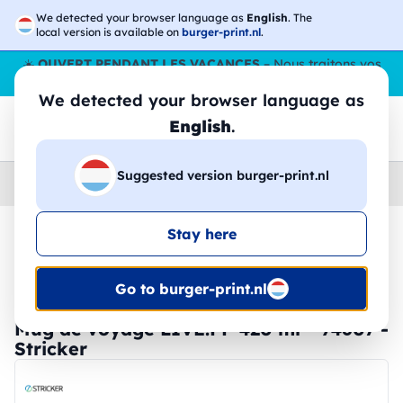
We detected your browser language as
English
. The
local version is available on
burger-print.nl
.
☀️
OUVERT PENDANT LES VACANCES
– Nous traitons vos
commandes tout l'ÉtÉ,
même en août
. 😎🌴
We detected your browser language as
English
.
Suggested version burger-print.nl
Home
›
Accessoires
›
tasses-et-verres-personnalises
Stay here
🔥 Impression DTF à -30 %
Go to burger-print.nl
Mug de voyage LIVE.PP 420 ml - 94607 -
Stricker