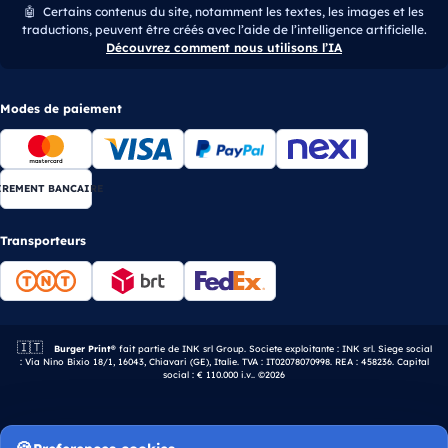
🤖
Certains contenus du site, notamment les textes, les images et les
traductions, peuvent être créés avec l’aide de l’intelligence artificielle.
Découvrez comment nous utilisons l’IA
Modes de paiement
IREMENT BANCAIRE
Transporteurs
🇮🇹
Entreprise italienne.
Burger Print®
fait partie de INK srl Group. Societe exploitante : INK srl. Siege social
: Via Nino Bixio 18/1, 16043, Chiavari (GE), Italie. TVA : IT02078070998. REA : 458236. Capital
social : € 110.000 i.v.. ©2026