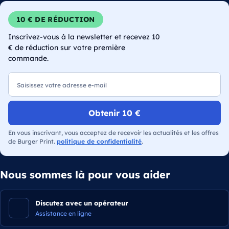
10 € DE RÉDUCTION
Inscrivez-vous à la newsletter et recevez 10
€ de réduction sur votre première
commande.
E-mail
Obtenir 10 €
En vous inscrivant, vous acceptez de recevoir les actualités et les offres
de Burger Print.
politique de confidentialité
.
Nous sommes là pour vous aider
Discutez avec un opérateur
Assistance en ligne