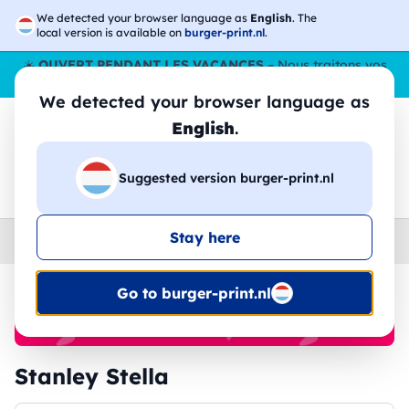
We detected your browser language as
English
. The
local version is available on
burger-print.nl
.
☀️
OUVERT PENDANT LES VACANCES
– Nous traitons vos
commandes tout l'ÉtÉ,
même en août
. 😎🌴
We detected your browser language as
English
.
Suggested version burger-print.nl
🔎
Recherchez parmi les produits
Stay here
Home
›
Brands
›
Stanley Stella
Go to burger-print.nl
🔥 Impression DTF à -30 %
Stanley Stella