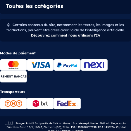
Toutes les catégories
🤖
Certains contenus du site, notamment les textes, les images et les
traductions, peuvent être créés avec l’aide de l’intelligence artificielle.
Découvrez comment nous utilisons l’IA
Modes de paiement
IREMENT BANCAIRE
Transporteurs
🇮🇹
Entreprise italienne.
Burger Print®
fait partie de INK srl Group. Societe exploitante : INK srl. Siege social
: Via Nino Bixio 18/1, 16043, Chiavari (GE), Italie. TVA : IT02078070998. REA : 458236. Capital
social : € 110.000 i.v.. ©2026