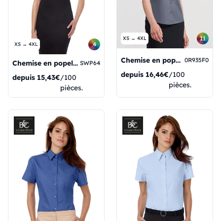
11
XS → 4XL
4
XS → 4XL
Chemise en popeline à manches courtes pour femme
0R935F0
Chemise en popeline à manches courtes pour femme Smart SSL
SWP64
depuis
16,46€
/100
depuis
15,43€
/100
pièces.
pièces.