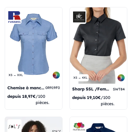
2
XS → XXL
5
XS → 4XL
Chemise à manches courtes pour femme avec poignets
0R919F0
Sharp SSL /Femmes
SWT84
depuis
18,97€
/100
depuis
19,10€
/100
pièces.
pièces.