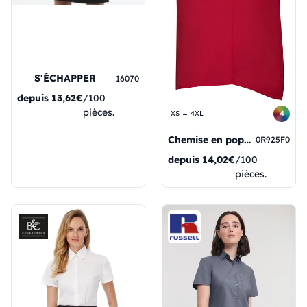
S'ÉCHAPPER
16070
depuis
13,62€
/100
pièces.
4
XS → 4XL
Chemise en popeline à manches courtes pour femme
0R925F0
depuis
14,02€
/100
pièces.