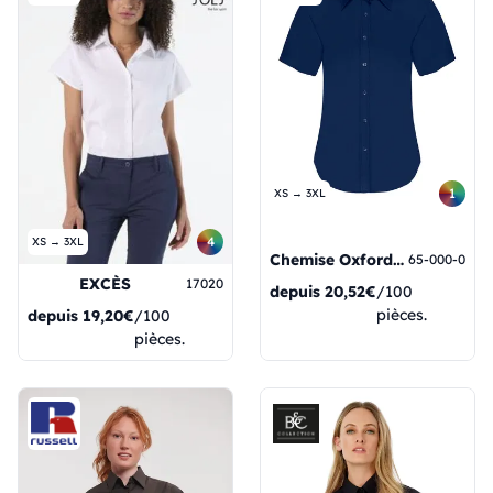
1
XS → 3XL
4
XS → 3XL
Chemise Oxford pour femme à manches courtes
65-000-0
EXCÈS
17020
depuis
20,52€
/100
pièces.
depuis
19,20€
/100
pièces.