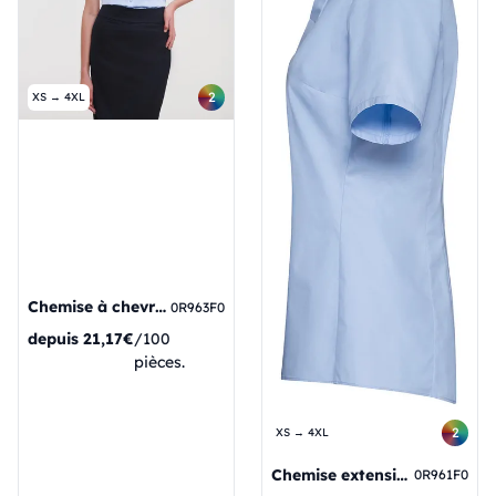
2
XS → 4XL
Chemise à chevrons pour femme
0R963F0
depuis
21,17€
/100
pièces.
2
XS → 4XL
Chemise extensible ultime pour femmes
0R961F0