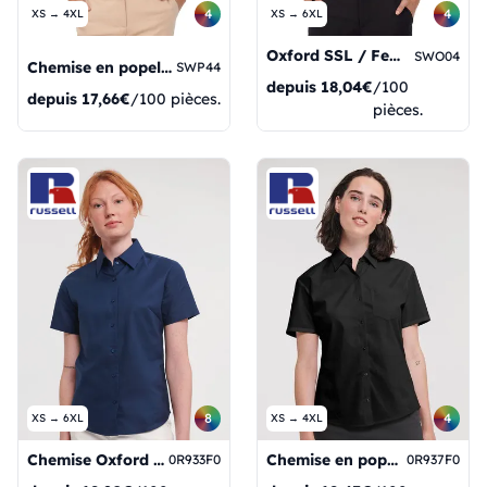
4
4
XS → 4XL
XS → 6XL
Oxford SSL / Femmes
SWO04
Chemise en popeline à manches courtes pour femme Heritage
SWP44
depuis
18,04€
/100
depuis
17,66€
/100 pièces.
pièces.
8
4
XS → 6XL
XS → 4XL
Chemise Oxford à manches courtes pour femme
Chemise en popeline de pur coton à manches courtes
0R933F0
0R937F0