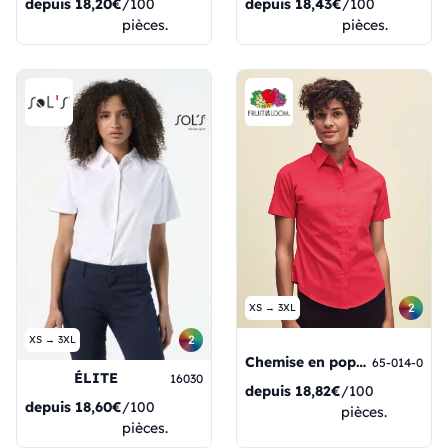
depuis
18,20€
/100
depuis
18,43€
/100
pièces.
pièces.
2
XS → 3XL
2
XS → 3XL
Chemise en popeline à manches courtes pour femme
65-014-0
ÉLITE
16030
depuis
18,82€
/100
depuis
18,60€
/100
pièces.
pièces.