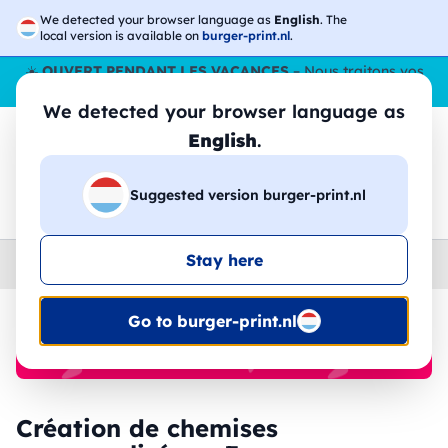
We detected your browser language as
English
. The
local version is available on
burger-print.nl
.
☀️
OUVERT PENDANT LES VACANCES
– Nous traitons vos
commandes tout l'ÉtÉ,
même en août
. 😎🌴
We detected your browser language as
English
.
Suggested version burger-print.nl
🔎
Recherchez parmi les produits
Stay here
Home
›
Chemises
›
femme
Go to burger-print.nl
🔥 Impression DTF à -30 %
Création de chemises