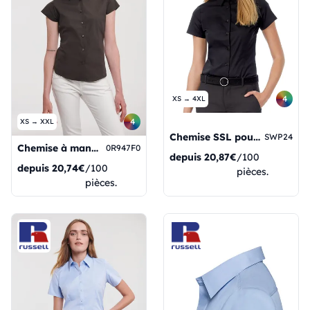
4
XS → 4XL
4
XS → XXL
Chemise SSL pour femme en popeline noire à nœud papillon et élasthanne
SWP24
Chemise à manches courtes pour femmes
0R947F0
depuis
20,87€
/100
depuis
20,74€
/100
pièces.
pièces.