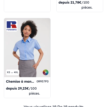
depuis
21,78€
/100
pièces.
4
XS → 4XL
Chemise à manches courtes infroissable pour femme
0R957F0
depuis
29,23€
/100
pièces.
Vous visualisez 19 De 19 produits