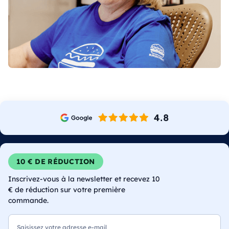
10 € DE RÉDUCTION
Inscrivez-vous à la newsletter et recevez 10
€ de réduction sur votre première
commande.
E-mail