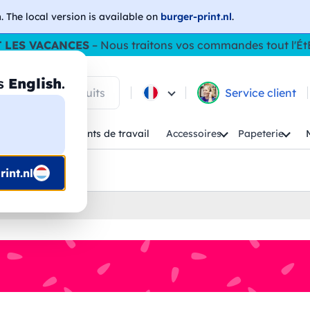
h
. The local version is available on
burger-print.nl
.
 LES VACANCES
– Nous traitons vos commandes tout l'Ét
as
English
.
 parmi les produits
Service client
Enfant
Vêtements de travail
Accessoires
Papeterie
uis prépresse
int.nl