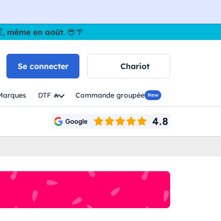
É,
même en août
. 😎🌴
Se connecter
Chariot
Marques
DTF 🔥
Commande groupée
New