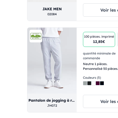
JAKE MEN
Voir les 
02084
100 pièces.
imprimé
12,85€
quantité minimale de
commande
Neutre 1 pièces.
Personnalisé 50 pièces
Couleurs (5)
Pantalon de jogging à revers style universitaire
Voir les 
JH072