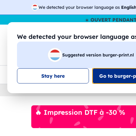
We detected your browser language as
Englis
☀️
OUVERT PENDANT
We detected your browser language 
🔎
Recherchez
Suggested version burger-print.nl
T-shirts
Sweat-shirts
Homme
Femme
Livraison UE
Remise quantité
Service client
Croq
Stay here
Go to burger-pr
Home
›
Pantalon
›
homme
🔥 Impression DTF à -30 %