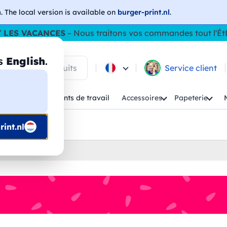
h
. The local version is available on
burger-print.nl
.
 LES VACANCES
– Nous traitons vos commandes tout l'Ét
as
English
.
 parmi les produits
Service client
Enfant
Vêtements de travail
Accessoires
Papeterie
uis prépresse
int.nl