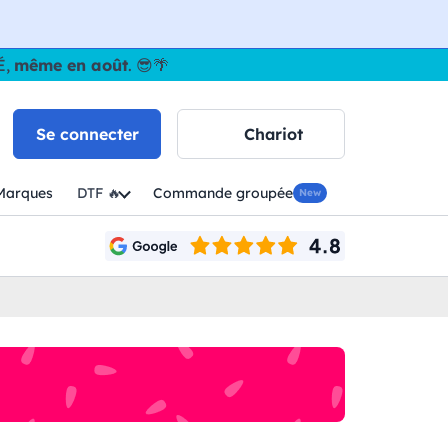
É,
même en août
. 😎🌴
Se connecter
Chariot
Marques
DTF 🔥
Commande groupée
New