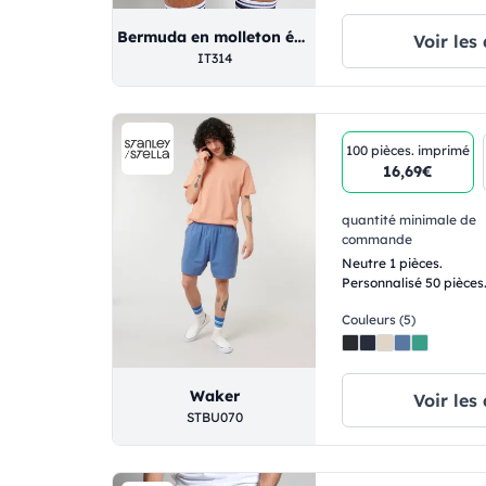
Bermuda en molleton éponge français actif
Voir les 
IT314
100 pièces.
imprimé
16,69€
quantité minimale de
commande
Neutre 1 pièces.
Personnalisé 50 pièces
Couleurs (5)
Waker
Voir les 
STBU070