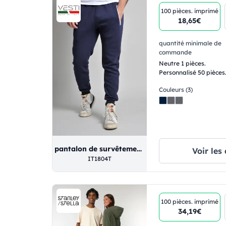
100 pièces.
imprimé
18,65€
quantité minimale de
commande
Neutre 1 pièces.
Personnalisé 50 pièces
Couleurs (3)
pantalon de survêtement souple et décontracté
Voir les 
IT1804T
100 pièces.
imprimé
34,19€