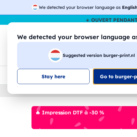
We detected your browser language as
Englis
☀️
OUVERT PENDANT
We detected your browser language 
🔎
Recherchez
Suggested version burger-print.nl
T-shirts
Sweat-shirts
Homme
Femme
Livraison UE
Remise quantité
Service client
Croq
Stay here
Go to burger-pr
Home
›
Pantalon
›
homme
🔥 Impression DTF à -30 %