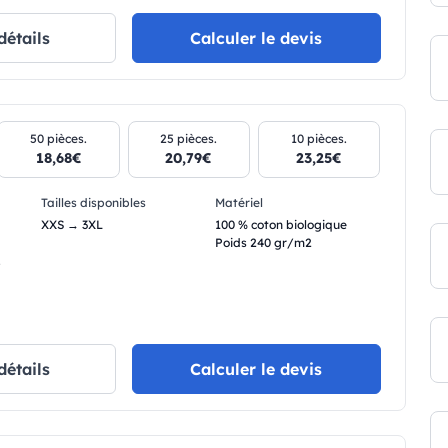
détails
Calculer le devis
50 pièces.
25 pièces.
10 pièces.
18,68€
20,79€
23,25€
Tailles disponibles
Matériel
XXS → 3XL
100 % coton biologique
Poids 240 gr/m2
.
détails
Calculer le devis