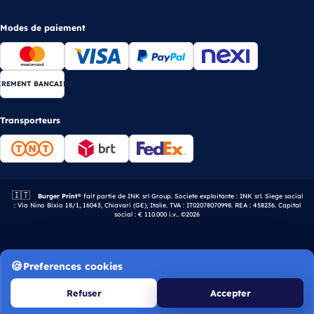
Modes de paiement
IREMENT BANCAIRE
Transporteurs
🇮🇹
Entreprise italienne.
Burger Print®
fait partie de INK srl Group. Societe exploitante : INK srl. Siege social
: Via Nino Bixio 18/1, 16043, Chiavari (GE), Italie. TVA : IT02078070998. REA : 458236. Capital
social : € 110.000 i.v.. ©2026
Preferences cookies
Refuser
Accepter