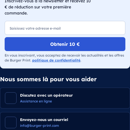
Inscrivez-vous à la newsletter et recevez 10
€ de réduction sur votre première
commande.
E-mail
Obtenir 10 €
En vous inscrivant, vous acceptez de recevoir les actualités et les offres
de Burger Print.
politique de confidentialité
.
Nous sommes là pour vous aider
Discutez avec un opérateur
Assistance en ligne
Envoyez-nous un courriel
info@burger-print.com