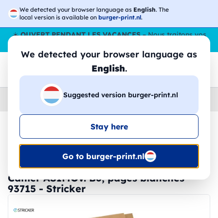
We detected your browser language as
English
. The
local version is available on
burger-print.nl
.
☀️
OUVERT PENDANT LES VACANCES
– Nous traitons vos
commandes tout l'ÉtÉ,
même en août
. 😎🌴
We detected your browser language as
English
.
Suggested version burger-print.nl
Home
›
Papeterie
›
blocs-notes-personnalises
Stay here
🔥 Impression DTF à -30 %
Go to burger-print.nl
Cahier ASIMOV. B6, pages blanches -
93715 - Stricker