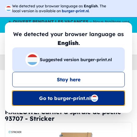
We detected your browser language as
English
. The
local version is available on
burger-print.nl
.
☀️
OUVERT PENDANT LES VACANCES
– Nous traitons vos
commandes tout l'ÉtÉ,
même en août
. 😎🌴
We detected your browser language as
English
.
Suggested version burger-print.nl
Home
›
Papeterie
›
blocs-notes-personnalises
Stay here
🔥 Impression DTF à -30 %
Go to burger-print.nl
MARLOWE. Carnet à spirale de poche -
93707 - Stricker