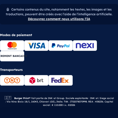
🤖
Certains contenus du site, notamment les textes, les images et les
traductions, peuvent être créés avec l’aide de l’intelligence artificielle.
Découvrez comment nous utilisons l’IA
Modes de paiement
IREMENT BANCAIRE
Transporteurs
🇮🇹
Entreprise italienne.
Burger Print®
fait partie de INK srl Group. Societe exploitante : INK srl. Siege social
: Via Nino Bixio 18/1, 16043, Chiavari (GE), Italie. TVA : IT02078070998. REA : 458236. Capital
social : € 110.000 i.v.. ©2026