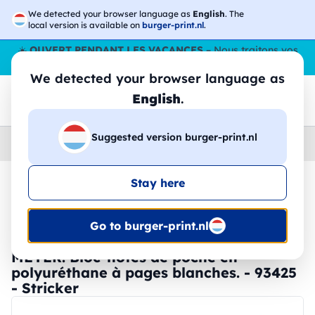
We detected your browser language as
English
. The
local version is available on
burger-print.nl
.
☀️
OUVERT PENDANT LES VACANCES
– Nous traitons vos
commandes tout l'ÉtÉ,
même en août
. 😎🌴
We detected your browser language as
English
.
Suggested version burger-print.nl
Home
›
Papeterie
›
blocs-notes-personnalises
Stay here
🔥 Impression DTF à -30 %
Go to burger-print.nl
MEYER. Bloc-notes de poche en
polyuréthane à pages blanches. - 93425
- Stricker