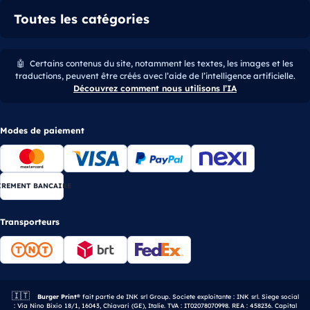
Toutes les catégories
🤖
Certains contenus du site, notamment les textes, les images et les
traductions, peuvent être créés avec l’aide de l’intelligence artificielle.
Découvrez comment nous utilisons l’IA
Modes de paiement
IREMENT BANCAIRE
Transporteurs
🇮🇹
Entreprise italienne.
Burger Print®
fait partie de INK srl Group. Societe exploitante : INK srl. Siege social
: Via Nino Bixio 18/1, 16043, Chiavari (GE), Italie. TVA : IT02078070998. REA : 458236. Capital