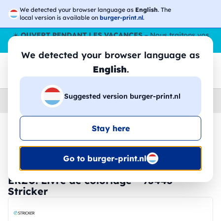
We detected your browser language as
English
. The
local version is available on
burger-print.nl
.
☀️
OUVERT PENDANT LES VACANCES
– Nous traitons vos
commandes tout l'ÉtÉ,
même en août
. 😎🌴
We detected your browser language as
English
.
Suggested version burger-print.nl
Home
›
Papeterie
›
ensembles-de-coloriage-personnalises
Stay here
🔥 Impression DTF à -30 %
Go to burger-print.nl
ERZU. Livre de coloriage - 93443 -
Stricker