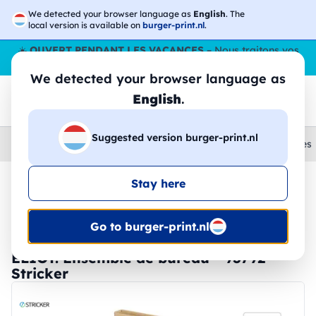
We detected your browser language as
English
. The
local version is available on
burger-print.nl
.
☀️
OUVERT PENDANT LES VACANCES
– Nous traitons vos
commandes tout l'ÉtÉ,
même en août
. 😎🌴
We detected your browser language as
English
.
Suggested version burger-print.nl
Home
›
Papeterie
›
gommes-et-taille-crayons-personnalises
Stay here
🔥 Impression DTF à -30 %
Go to burger-print.nl
ELIOT. Ensemble de bureau - 93792 -
Stricker