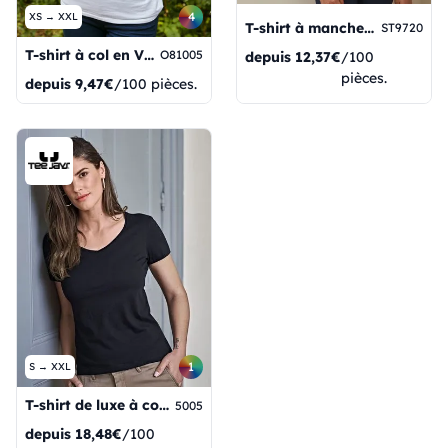
4
XS → XXL
T-shirt à manches courtes et col en V Claire Login
ST9720
T-shirt à col en V pour femmes
O81005
depuis
12,37€
/100
pièces.
depuis
9,47€
/100 pièces.
1
S → XXL
T-shirt de luxe à col en V pour femme
5005
depuis
18,48€
/100