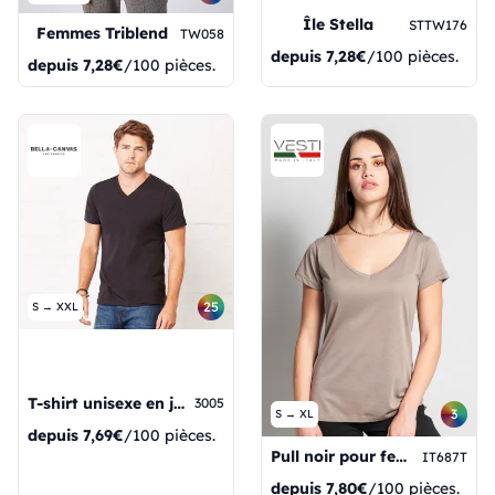
Île Stella
STTW176
Femmes Triblend
TW058
depuis
7,28€
/100 pièces.
depuis
7,28€
/100 pièces.
25
S → XXL
T-shirt unisexe en jersey à col en V
3005
3
S → XL
depuis
7,69€
/100 pièces.
Pull noir pour femme en modal C/VM/C 50/50% coton/modal 110 g/m², taille S
IT687T
depuis
7,80€
/100 pièces.