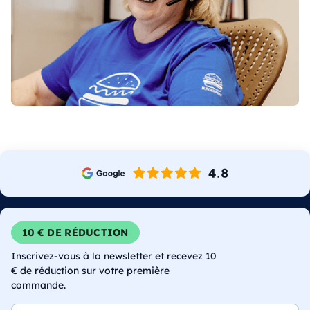
10 € DE RÉDUCTION
Inscrivez-vous à la newsletter et recevez 10
€ de réduction sur votre première
commande.
E-mail