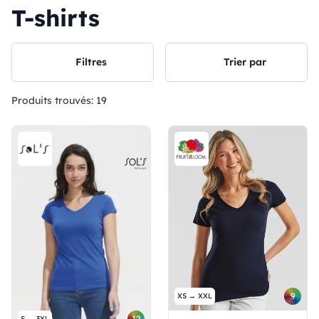
T-shirts
Filtres
Trier par
Produits trouvés:
19
9
XS → XXL
12
S → 3XL