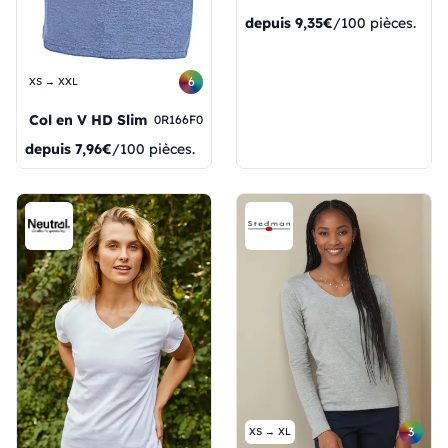
depuis
9,35€
/100 pièces.
6
XS → XXL
Col en V HD Slim
0R166F0
depuis
7,96€
/100 pièces.
3
XS → XL