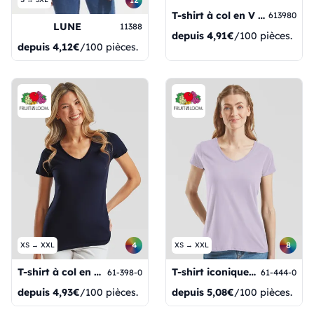
T-shirt à col en V pour femme, poids moyen
613980
LUNE
11388
depuis
4,91€
/100 pièces.
depuis
4,12€
/100 pièces.
4
8
XS → XXL
XS → XXL
T-shirt à col en V pour femmes, léger et confortable
T-shirt iconique à col en V pour femme 150
61-398-0
61-444-0
depuis
4,93€
/100 pièces.
depuis
5,08€
/100 pièces.