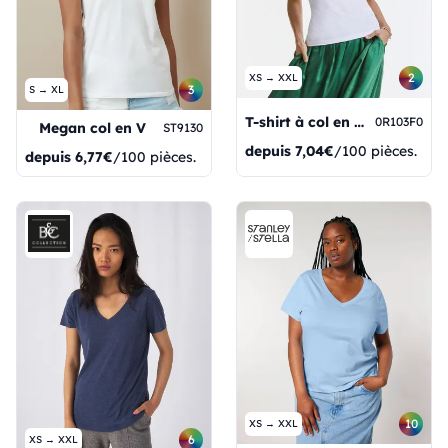
2
XS → XXL
3
S → XL
T-shirt à col en V pour femme Pure Organic
0R103F0
Megan col en V
ST9130
depuis
7,04€
/100 pièces.
depuis
6,77€
/100 pièces.
10
XS → XXL
6
XS → XXL