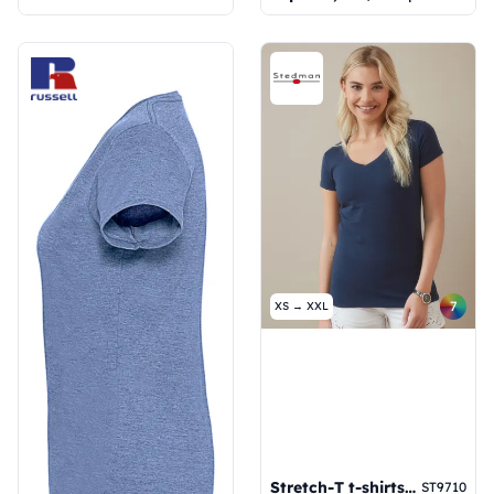
7
XS → XXL
Stretch-T t-shirts col V Femme
ST9710