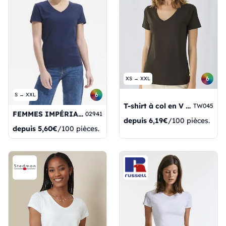
6
XS → XXL
6
S → XXL
T-shirt à col en V Favorite Inspire pour femmes
TW045
FEMMES IMPÉRIALES V
02941
depuis
6,19€
/100 pièces.
depuis
5,60€
/100 pièces.