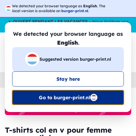
We detected your browser language as
English
. The
local version is available on
burger-print.nl
.
☀️
OUVERT PENDANT LES VACANCES
– Nous traitons vos
commandes tout l'ÉtÉ,
même en août
. 😎🌴
We detected your browser language as
English
.
Suggested version burger-print.nl
🔎
Recherchez parmi les produits
Stay here
Home
›
T-shirts
›
femme
Go to burger-print.nl
🔥 Impression DTF à -30 %
T-shirts col en v pour femme