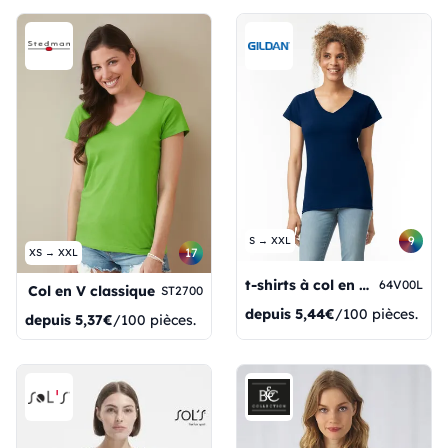
9
S → XXL
17
XS → XXL
t-shirts à col en V pour femmes Softstyle®
64V00L
Col en V classique
ST2700
depuis
5,44€
/100 pièces.
depuis
5,37€
/100 pièces.