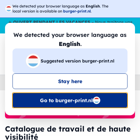
We detected your browser language as
English
. The
local version is available on
burger-print.nl
.
☀️
OUVERT PENDANT LES VACANCES
– Nous traitons vos
commandes tout l'ÉtÉ,
même en août
. 😎🌴
We detected your browser language as
English
.
Suggested version burger-print.nl
🔎
Recherchez parmi les produits
Stay here
Home
›
vêtements de travail
›
haute-visibilite-et-travail
Go to burger-print.nl
🔥 Impression DTF à -30 %
Catalogue de travail et de haute
visibilité