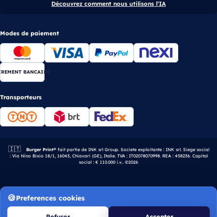
Découvrez comment nous utilisons l’IA
Modes de paiement
IREMENT BANCAIRE
Transporteurs
🇮🇹
Entreprise italienne.
Burger Print®
fait partie de INK srl Group. Societe exploitante : INK srl. Siege social
: Via Nino Bixio 18/1, 16043, Chiavari (GE), Italie. TVA : IT02078070998. REA : 458236. Capital
social : € 110.000 i.v.. ©2026
Preferences cookies
Refuser
Accepter