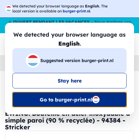
We detected your browser language as
English
. The
local version is available on
burger-print.nl
.
☀️
OUVERT PENDANT LES VACANCES
– Nous traitons vos
commandes tout l'ÉtÉ,
même en août
. 😎🌴
We detected your browser language as
English
.
Suggested version burger-print.nl
Home
›
Accessoires
›
bouteilles-deau-personnalisees
Stay here
🔥 Impression DTF à -30 %
Go to burger-print.nl
EWING. Bouteille en acier inoxydable à
simple paroi (90 % recyclée) - 94384 -
Stricker