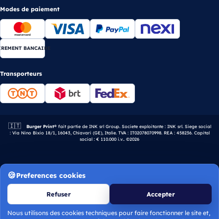
Modes de paiement
IREMENT BANCAIRE
Transporteurs
🇮🇹
Entreprise italienne.
Burger Print®
fait partie de INK srl Group. Societe exploitante : INK srl. Siege social
: Via Nino Bixio 18/1, 16043, Chiavari (GE), Italie. TVA : IT02078070998. REA : 458236. Capital
social : € 110.000 i.v.. ©2026
Preferences cookies
Refuser
Accepter
Nous utilisons des cookies techniques pour faire fonctionner le site et,