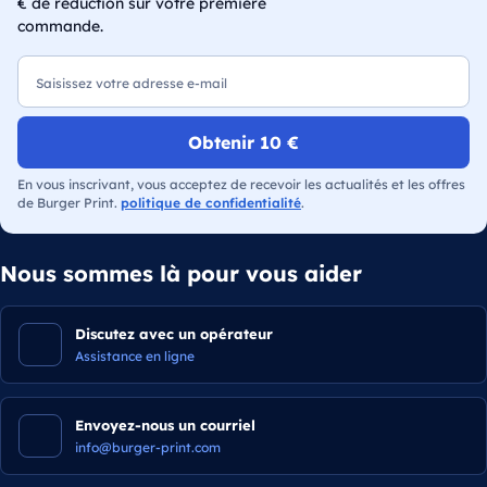
€ de réduction sur votre première
commande.
E-mail
Obtenir 10 €
En vous inscrivant, vous acceptez de recevoir les actualités et les offres
de Burger Print.
politique de confidentialité
.
Nous sommes là pour vous aider
Discutez avec un opérateur
Assistance en ligne
Envoyez-nous un courriel
info@burger-print.com