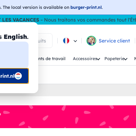
h
. The local version is available on
burger-print.nl
.
 LES VACANCES
– Nous traitons vos commandes tout l'Ét
as
English
.
 parmi les produits
Service client
Enfant
Vêtements de travail
Accessoires
Papeterie
uis prépresse
int.nl
isees
%