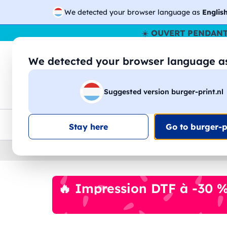
We detected your browser language as
Englis
☀️
OUVERT PENDANT
We detected your browser language 
🔎
Recherchez
Suggested version burger-print.nl
T-shirts
Sweat-shirts
Homme
Femme
Livraison UE
Remise quantité
Service client
Croq
Stay here
Go to burger-pr
Home
›
Accessoires
›
bouteilles-deau-personnal
🔥 Impression DTF à -30 