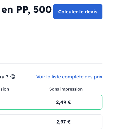
 en PP, 500
Calculer le devis
au ? 🤔
Voir la liste complète des prix
ssion
Sans impression
2,49 €
€
2,97 €