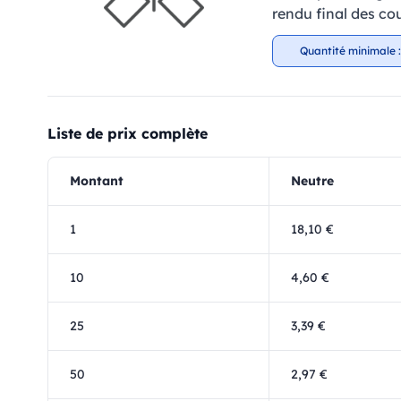
rendu final des cou
Quantité minimale :
Liste de prix complète
Montant
Neutre
1
18,10 €
10
4,60 €
25
3,39 €
50
2,97 €