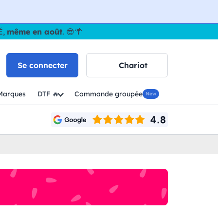
É,
même en août
. 😎🌴
Se connecter
Chariot
Marques
DTF 🔥
Commande groupée
New