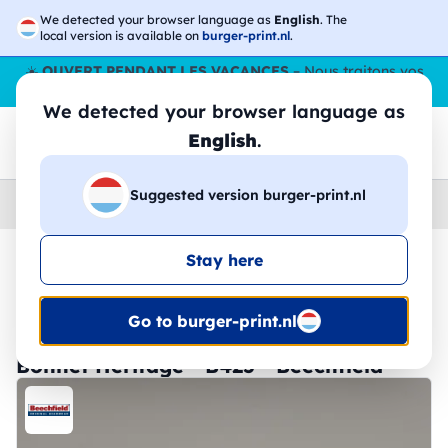
We detected your browser language as
English
. The
local version is available on
burger-print.nl
.
☀️
OUVERT PENDANT LES VACANCES
– Nous traitons vos
commandes tout l'ÉtÉ,
même en août
. 😎🌴
We detected your browser language as
English
.
Suggested version burger-print.nl
Home
›
Accessoires
›
chapeaux-personnalises
Stay here
🔥 Impression DTF à -30 %
Go to burger-print.nl
Bonnet Heritage - B425 - Beechfield