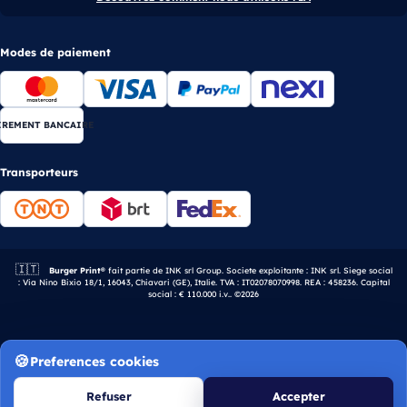
Modes de paiement
IREMENT BANCAIRE
Transporteurs
🇮🇹
Entreprise italienne.
Burger Print®
fait partie de INK srl Group. Societe exploitante : INK srl. Siege social
: Via Nino Bixio 18/1, 16043, Chiavari (GE), Italie. TVA : IT02078070998. REA : 458236. Capital
social : € 110.000 i.v.. ©2026
Preferences cookies
Refuser
Accepter