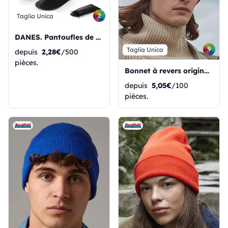
2
Taglia Unica
DANES. Pantoufles de chambre unisexes en polyester.
9
Taglia Unica
depuis
2,28€
/500
pièces.
Bonnet à revers original recyclé
depuis
5,05€
/100
pièces.