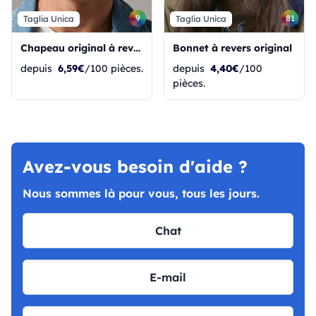
9
81
Taglia Unica
Taglia Unica
Chapeau original à revers en coton biologique
Bonnet à revers original
depuis
6,59€
/100 pièces.
depuis
4,40€
/100
pièces.
Avez-vous besoin d'aide ?
Nous sommes là pour vous, tous les jours.
Chat
E-mail