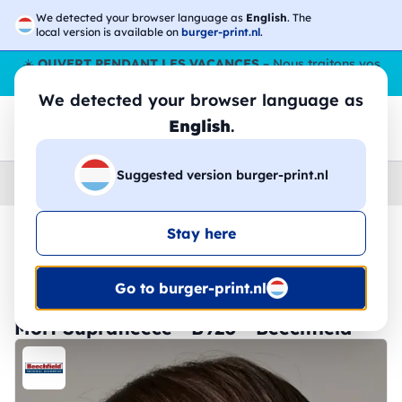
We detected your browser language as
English
. The
local version is available on
burger-print.nl
.
☀️
OUVERT PENDANT LES VACANCES
– Nous traitons vos
commandes tout l'ÉtÉ,
même en août
. 😎🌴
We detected your browser language as
English
.
Suggested version burger-print.nl
Home
›
Accessoires
›
chapeaux-personnalises
Stay here
🔥 Impression DTF à -30 %
Go to burger-print.nl
Morf Suprafleece - B920 - Beechfield