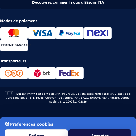
Découvrez comment nous utilisons l’IA
Modes de paiement
IREMENT BANCAIRE
Transporteurs
🇮🇹
Entreprise italienne.
Burger Print®
fait partie de INK srl Group. Societe exploitante : INK srl. Siege social
: Via Nino Bixio 18/1, 16043, Chiavari (GE), Italie. TVA : IT02078070998. REA : 458236. Capital
social : € 110.000 i.v.. ©2026
Preferences cookies
Refuser
Accepter