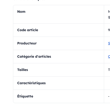
Nom
N
g
Code article
Producteur
S
Catégorie d'articles
C
Tailles
T
Caractéristiques
Étiquette
-