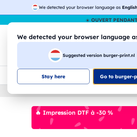
We detected your browser language as
Englis
☀️
OUVERT PENDANT
We detected your browser language 
🔎
Recherchez
Suggested version burger-print.nl
T-shirts
Sweat-shirts
Homme
Femme
Livraison UE
Remise quantité
Service client
Croq
Stay here
Go to burger-pr
Home
›
Accessoires
›
chapeaux-personnalises
🔥 Impression DTF à -30 %