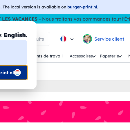
h
. The local version is available on
burger-print.nl
.
 LES VACANCES
– Nous traitons vos commandes tout l'Ét
as
English
.
 parmi les produits
Service client
Enfant
Vêtements de travail
Accessoires
Papeterie
uis prépresse
int.nl