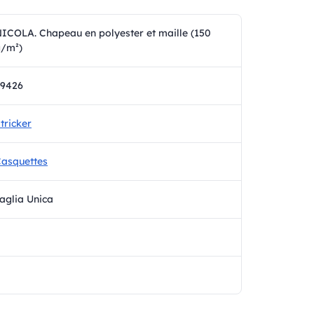
ICOLA. Chapeau en polyester et maille (150
/m²)
99426
tricker
asquettes
aglia Unica