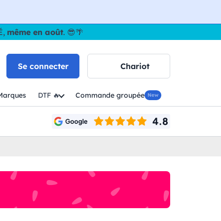
É,
même en août
. 😎🌴
Se connecter
Chariot
Marques
DTF 🔥
Commande groupée
New