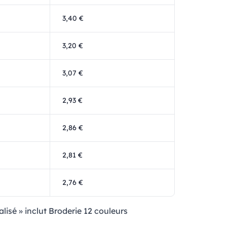
3,40 €
3,20 €
3,07 €
2,93 €
2,86 €
2,81 €
2,76 €
alisé » inclut Broderie 12 couleurs