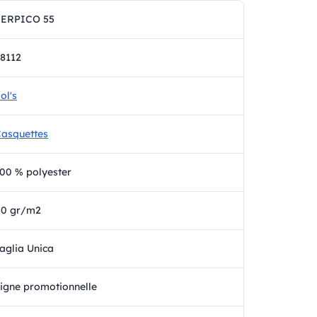
SERPICO 55
8112
ol's
asquettes
00 % polyester
40 gr/m2
aglia Unica
igne promotionnelle