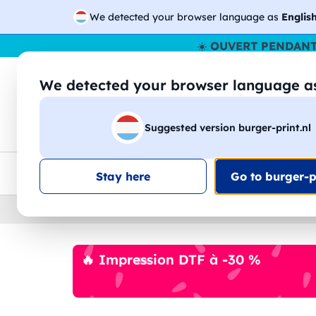
We detected your browser language as
Englis
☀️
OUVERT PENDANT
We detected your browser language 
🔎
Recherchez
Suggested version burger-print.nl
T-shirts
Sweat-shirts
Homme
Femme
Livraison UE
Remise quantité
Service client
Croq
Stay here
Go to burger-pr
Home
›
Accessoires
›
chapeaux-personnalises
🔥 Impression DTF à -30 %