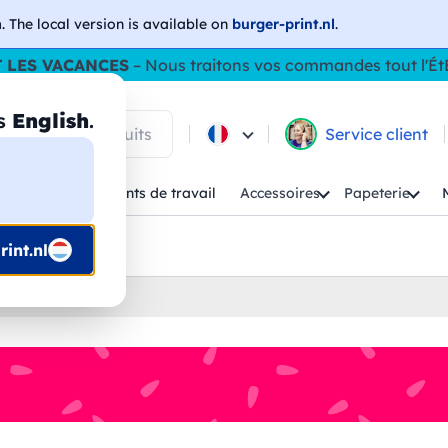
h
. The local version is available on
burger-print.nl
.
 LES VACANCES
– Nous traitons vos commandes tout l'Ét
as
English
.
 parmi les produits
Service client
Enfant
Vêtements de travail
Accessoires
Papeterie
uis prépresse
int.nl