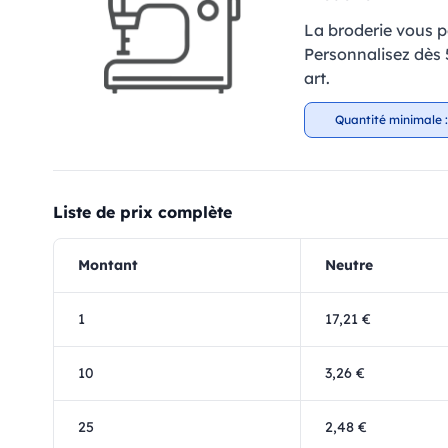
La broderie vous p
Personnalisez dès 5
art.
Quantité minimale :
Liste de prix complète
Montant
Neutre
1
17,21 €
10
3,26 €
25
2,48 €