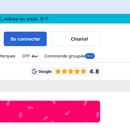
É,
même en août
. 😎🌴
Se connecter
Chariot
Marques
DTF 🔥
Commande groupée
New