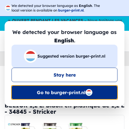
We detected your browser language as
English
. The
local version is available on
burger-print.nl
.
☀️
OUVERT PENDANT LES VACANCES
– Nous traitons vos
commandes tout l'ÉtÉ,
même en août
. 😎🌴
We detected your browser language as
English
.
Suggested version burger-print.nl
Home
›
Accessoires
›
ensembles-de-table-personnalises
Stay here
🔥 Impression DTF à -30 %
Go to burger-print.nl
BELIOR 1,2 L. Bidon en plastique de 1,2 L
- 34845 - Stricker