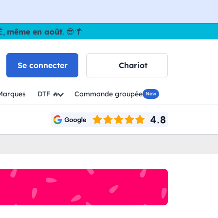
É,
même en août
. 😎🌴
Se connecter
Chariot
Marques
DTF 🔥
Commande groupée
New