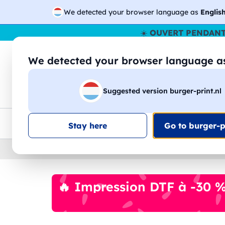
We detected your browser language as
Englis
☀️
OUVERT PENDANT
We detected your browser language 
🔎
Recherchez
Suggested version burger-print.nl
T-shirts
Sweat-shirts
Homme
Femme
Livraison UE
Remise quantité
Service client
Croq
Stay here
Go to burger-pr
Home
›
Accessoires
›
gadgets-personnalises
🔥 Impression DTF à -30 