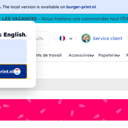
h
. The local version is available on
burger-print.nl
.
 LES VACANCES
– Nous traitons vos commandes tout l'Ét
as
English
.
 parmi les produits
Service client
Enfant
Vêtements de travail
Accessoires
Papeterie
uis prépresse
int.nl
%