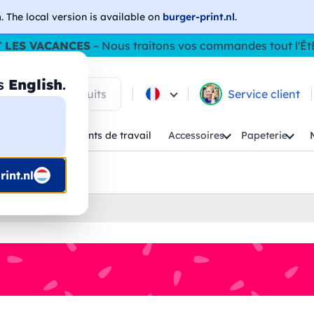
h
. The local version is available on
burger-print.nl
.
 LES VACANCES
– Nous traitons vos commandes tout l'Ét
as
English
.
 parmi les produits
Service client
Enfant
Vêtements de travail
Accessoires
Papeterie
uis prépresse
int.nl