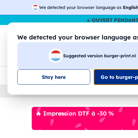
We detected your browser language as
Englis
☀️
OUVERT PENDANT
We detected your browser language 
🔎
Recherchez
Suggested version burger-print.nl
T-shirts
Sweat-shirts
Homme
Femme
Livraison UE
Remise quantité
Service client
Croq
Stay here
Go to burger-pr
Home
›
Accessoires
›
gadgets-personnalises
🔥 Impression DTF à -30 %