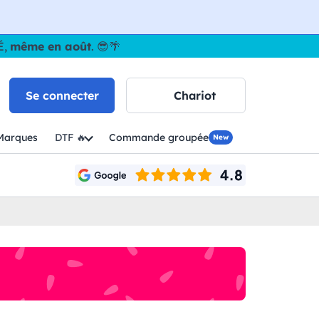
É,
même en août
. 😎🌴
Se connecter
Chariot
Marques
DTF 🔥
Commande groupée
New