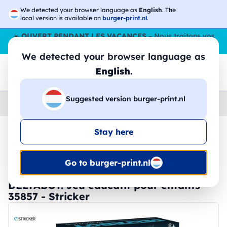
We detected your browser language as
English
. The
local version is available on
burger-print.nl
.
☀️
OUVERT PENDANT LES VACANCES
– Nous traitons vos
commandes tout l'ÉtÉ,
même en août
. 😎🌴
We detected your browser language as
English
.
Suggested version burger-print.nl
Home
›
Accessoires
›
gadgets-personnalises
Stay here
🔥 Impression DTF à -30 %
Go to burger-print.nl
DELTABOT. Jeu éducatif pour enfants -
35857 - Stricker