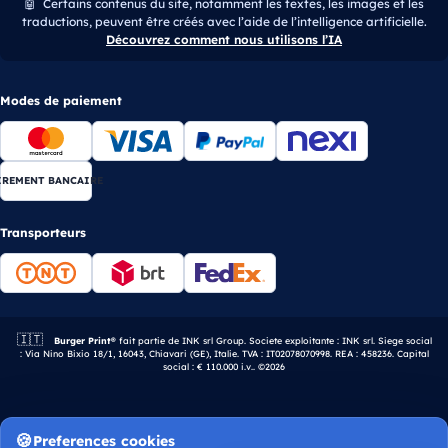
🤖
Certains contenus du site, notamment les textes, les images et les
traductions, peuvent être créés avec l’aide de l’intelligence artificielle.
Découvrez comment nous utilisons l’IA
Modes de paiement
IREMENT BANCAIRE
Transporteurs
🇮🇹
Entreprise italienne.
Burger Print®
fait partie de INK srl Group. Societe exploitante : INK srl. Siege social
: Via Nino Bixio 18/1, 16043, Chiavari (GE), Italie. TVA : IT02078070998. REA : 458236. Capital
social : € 110.000 i.v.. ©2026
Preferences cookies