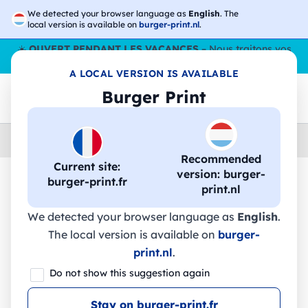
We detected your browser language as
English
. The
local version is available on
burger-print.nl
.
☀️
OUVERT PENDANT LES VACANCES
– Nous traitons vos
commandes tout l'ÉtÉ,
même en août
. 😎🌴
A LOCAL VERSION IS AVAILABLE
Burger Print
Home
›
Accessoires
›
gadgets-personnalises
Recommended
Current site:
version: burger-
burger-print.fr
print.nl
🔥 Impression DTF à -30 %
We detected your browser language as
English
.
The local version is available on
burger-
DIPLODOCUS. Puzzle en contreplaqué
print.nl
.
en forme de dinosaure - 98003 -
Do not show this suggestion again
Stricker
Stay on burger-print.fr