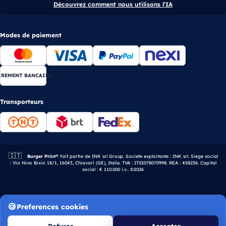
Découvrez comment nous utilisons l’IA
Modes de paiement
IREMENT BANCAIRE
Transporteurs
🇮🇹
Entreprise italienne.
Burger Print®
fait partie de INK srl Group. Societe exploitante : INK srl. Siege social
: Via Nino Bixio 18/1, 16043, Chiavari (GE), Italie. TVA : IT02078070998. REA : 458236. Capital
social : € 110.000 i.v.. ©2026
Preferences cookies
Refuser
Accepter