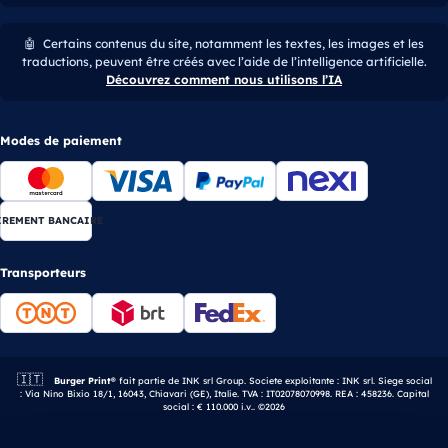
🤖
Certains contenus du site, notamment les textes, les images et les
traductions, peuvent être créés avec l’aide de l’intelligence artificielle.
Découvrez comment nous utilisons l’IA
Modes de paiement
IREMENT BANCAIRE
Transporteurs
🇮🇹
Entreprise italienne.
Burger Print®
fait partie de INK srl Group. Societe exploitante : INK srl. Siege social
: Via Nino Bixio 18/1, 16043, Chiavari (GE), Italie. TVA : IT02078070998. REA : 458236. Capital
social : € 110.000 i.v.. ©2026