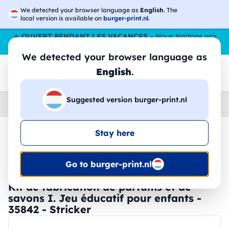
We detected your browser language as
English
. The
local version is available on
burger-print.nl
.
☀️
OUVERT PENDANT LES VACANCES
– Nous traitons vos
commandes tout l'ÉtÉ,
même en août
. 😎🌴
We detected your browser language as
English
.
Suggested version burger-print.nl
Home
›
Accessoires
›
gadgets-personnalises
Stay here
🔥 Impression DTF à -30 %
Go to burger-print.nl
Kit de fabrication de parfums et de
savons I. Jeu éducatif pour enfants -
35842 - Stricker