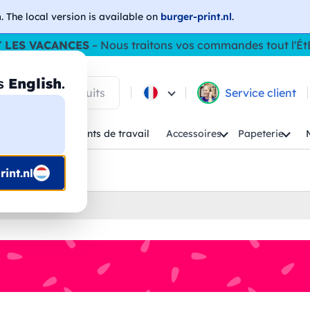
h
. The local version is available on
burger-print.nl
.
 LES VACANCES
– Nous traitons vos commandes tout l'Ét
as
English
.
 parmi les produits
Service client
Enfant
Vêtements de travail
Accessoires
Papeterie
uis prépresse
int.nl