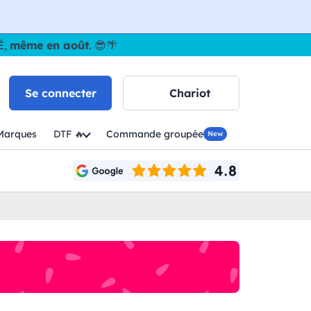
É,
même en août
. 😎🌴
Se connecter
Chariot
Marques
DTF 🔥
Commande groupée
New