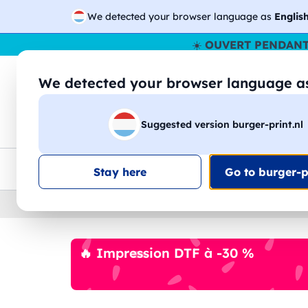
We detected your browser language as
Englis
☀️
OUVERT PENDANT
We detected your browser language 
🔎
Recherchez
Suggested version burger-print.nl
T-shirts
Sweat-shirts
Homme
Femme
Livraison UE
Remise quantité
Service client
Croq
Stay here
Go to burger-pr
Home
›
Accessoires
›
gadgets-personnalises
🔥 Impression DTF à -30 %