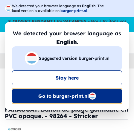
We detected your browser language as
English
. The
local version is available on
burger-print.nl
.
☀️
OUVERT PENDANT LES VACANCES
– Nous traitons vos
commandes tout l'ÉtÉ,
même en août
. 😎🌴
We detected your browser language as
English
.
Suggested version burger-print.nl
Home
›
Accessoires
›
gadgets-personnalises
Stay here
🔥 Impression DTF à -30 %
Go to burger-print.nl
PARAGUAY. Ballon de plage gonflable en
PVC opaque. - 98264 - Stricker