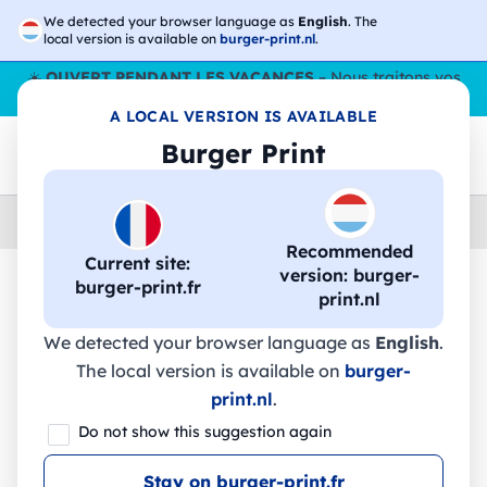
We detected your browser language as
English
. The
local version is available on
burger-print.nl
.
☀️
OUVERT PENDANT LES VACANCES
– Nous traitons vos
commandes tout l'ÉtÉ,
même en août
. 😎🌴
A LOCAL VERSION IS AVAILABLE
Burger Print
Home
›
Accessoires
›
gadgets-personnalises
Recommended
Current site:
version: burger-
burger-print.fr
print.nl
🔥 Impression DTF à -30 %
We detected your browser language as
English
.
The local version is available on
burger-
PRÉSENTATION TEXTILE. Échantillon de
print.nl
.
la collection textile. - 70060 - Stricker
Do not show this suggestion again
Stay on burger-print.fr