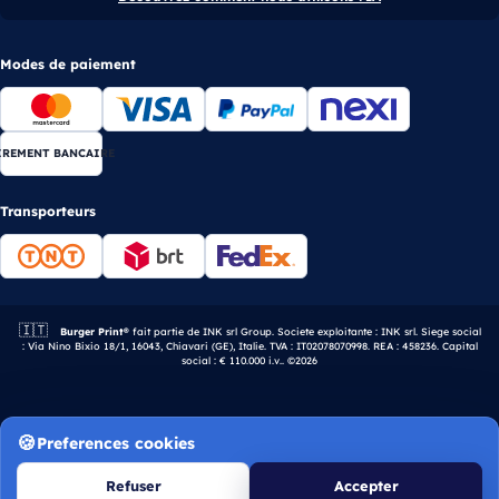
Modes de paiement
IREMENT BANCAIRE
Transporteurs
🇮🇹
Entreprise italienne.
Burger Print®
fait partie de INK srl Group. Societe exploitante : INK srl. Siege social
: Via Nino Bixio 18/1, 16043, Chiavari (GE), Italie. TVA : IT02078070998. REA : 458236. Capital
social : € 110.000 i.v.. ©2026
Preferences cookies
Refuser
Accepter