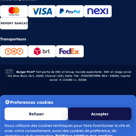
IREMENT BANCAIRE
Transporteurs
🇮🇹
Entreprise italienne.
Burger Print®
fait partie de INK srl Group. Societe exploitante : INK srl. Siege social
: Via Nino Bixio 18/1, 16043, Chiavari (GE), Italie. TVA : IT02078070998. REA : 458236. Capital
social : € 110.000 i.v.. ©2026
Preferences cookies
Refuser
Accepter
Nous utilisons des cookies techniques pour faire fonctionner le site et,
avec votre consentement, aussi des cookies de preference, de
statistique et de marketing.
Politique relative aux cookies