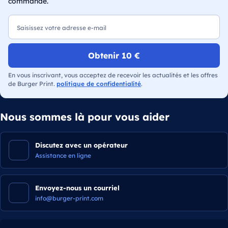
commande.
E-mail
Obtenir 10 €
En vous inscrivant, vous acceptez de recevoir les actualités et les offres
de Burger Print.
politique de confidentialité
.
Nous sommes là pour vous aider
Discutez avec un opérateur
Assistance en ligne
Envoyez-nous un courriel
info@burger-print.com