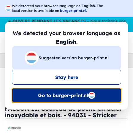
We detected your browser language as
English
. The
local version is available on
burger-print.nl
.
☀️
OUVERT PENDANT LES VACANCES
– Nous traitons vos
commandes tout l'ÉtÉ,
même en août
. 😎🌴
We detected your browser language as
English
.
Suggested version burger-print.nl
Home
›
Accessoires
›
outils-personnalises
Stay here
🔥 Impression DTF à -30 %
Go to burger-print.nl
FALCON II. Couteau de poche en acier
inoxydable et bois. - 94031 - Stricker