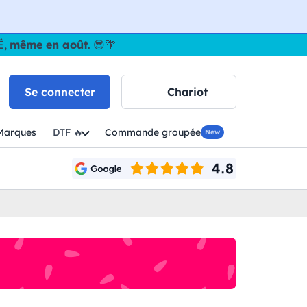
É,
même en août
. 😎🌴
Se connecter
Chariot
Marques
DTF 🔥
Commande groupée
New