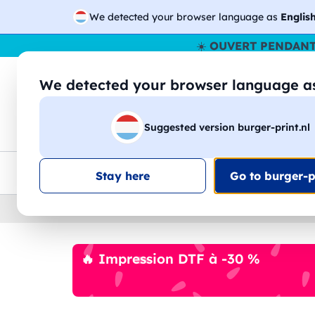
We detected your browser language as
Englis
☀️
OUVERT PENDANT
We detected your browser language 
🔎
Recherchez
Suggested version burger-print.nl
T-shirts
Sweat-shirts
Homme
Femme
Livraison UE
Remise quantité
Service client
Croq
Stay here
Go to burger-pr
Home
›
Accessoires
›
outils-personnalises
🔥 Impression DTF à -30 %