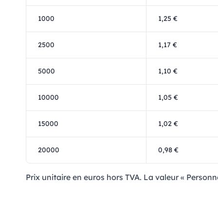
1000
1,25 €
2500
1,17 €
5000
1,10 €
10000
1,05 €
15000
1,02 €
20000
0,98 €
Prix ​​unitaire en euros hors TVA. La valeur « Personna