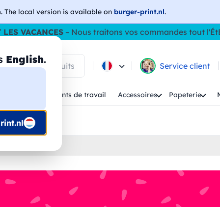
h
. The local version is available on
burger-print.nl
.
 LES VACANCES
– Nous traitons vos commandes tout l'Ét
as
English
.
 parmi les produits
Service client
Enfant
Vêtements de travail
Accessoires
Papeterie
uis prépresse
int.nl