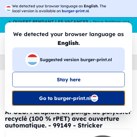
We detected your browser language as
English
. The
local version is available on
burger-print.nl
.
☀️
OUVERT PENDANT LES VACANCES
– Nous traitons vos
commandes tout l'ÉtÉ,
même en août
. 😎🌴
We detected your browser language as
English
.
Suggested version burger-print.nl
Home
›
Accessoires
›
parapluies-personnalises
Stay here
🔥 Impression DTF à -30 %
Go to burger-print.nl
APOLO. Parapluie en pongé de polyester
recyclé (100 % rPET) avec ouverture
automatique. - 99149 - Stricker