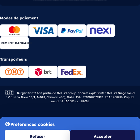
Modes de paiement
IREMENT BANCAIRE
Transporteurs
🇮🇹
Entreprise italienne.
Burger Print®
fait partie de INK srl Group. Societe exploitante : INK srl. Siege social
: Via Nino Bixio 18/1, 16043, Chiavari (GE), Italie. TVA : IT02078070998. REA : 458236. Capital
social : € 110.000 i.v.. ©2026
Preferences cookies
Refuser
Accepter