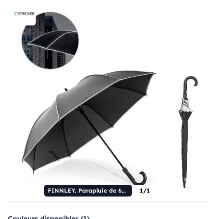
FINNLEY. Parapluie de 68,5 cm (27 pouces) en pongé 190T coupe-vent, polyester recyclé (100 % rPET).
1/1
Couleurs disponibles (1)