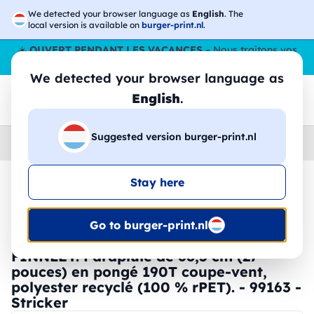
We detected your browser language as
English
. The
local version is available on
burger-print.nl
.
☀️
OUVERT PENDANT LES VACANCES
– Nous traitons vos
commandes tout l'ÉtÉ,
même en août
. 😎🌴
We detected your browser language as
English
.
Suggested version burger-print.nl
Home
›
Accessoires
›
parapluies-personnalises
Stay here
🔥 Impression DTF à -30 %
Go to burger-print.nl
FINNLEY. Parapluie de 68,5 cm (27
pouces) en pongé 190T coupe-vent,
polyester recyclé (100 % rPET). - 99163 -
Stricker