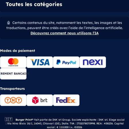
Toutes les catégories
🤖
Certains contenus du site, notamment les textes, les images et les
traductions, peuvent être créés avec l’aide de l’intelligence artificielle.
Découvrez comment nous utilisons l’IA
Modes de paiement
IREMENT BANCAIRE
Transporteurs
🇮🇹
Entreprise italienne.
Burger Print®
fait partie de INK srl Group. Societe exploitante : INK srl. Siege social
: Via Nino Bixio 18/1, 16043, Chiavari (GE), Italie. TVA : IT02078070998. REA : 458236. Capital
social : € 110.000 i.v.. ©2026