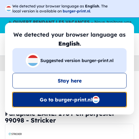
We detected your browser language as
English
. The
local version is available on
burger-print.nl
.
☀️
OUVERT PENDANT LES VACANCES
– Nous traitons vos
commandes tout l'ÉtÉ,
même en août
. 😎🌴
We detected your browser language as
English
.
Suggested version burger-print.nl
Home
›
Accessoires
›
parapluies-personnalises
Stay here
🔥 Impression DTF à -30 %
Go to burger-print.nl
Parapluie ZANE. 190T en polyester -
99098 - Stricker