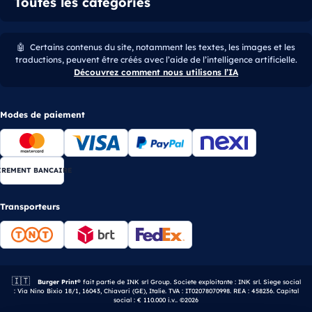
Toutes les catégories
🤖
Certains contenus du site, notamment les textes, les images et les
traductions, peuvent être créés avec l’aide de l’intelligence artificielle.
Découvrez comment nous utilisons l’IA
Modes de paiement
IREMENT BANCAIRE
Transporteurs
🇮🇹
Entreprise italienne.
Burger Print®
fait partie de INK srl Group. Societe exploitante : INK srl. Siege social
: Via Nino Bixio 18/1, 16043, Chiavari (GE), Italie. TVA : IT02078070998. REA : 458236. Capital
social : € 110.000 i.v.. ©2026