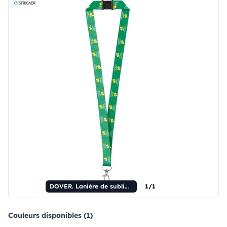
DOVER. Lanière de sublimation en polyester recyclé (100 % rPET) avec mousqueton.
1/1
Couleurs disponibles (1)