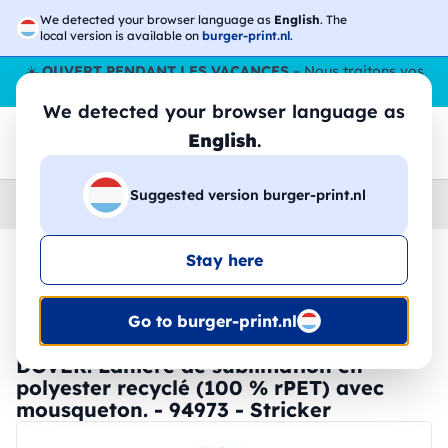
We detected your browser language as
English
. The
local version is available on
burger-print.nl
.
☀️
OUVERT PENDANT LES VACANCES
– Nous traitons vos
commandes tout l'ÉtÉ,
même en août
. 😎🌴
We detected your browser language as
English
.
Suggested version burger-print.nl
Home
›
Accessoires
›
porte-cles-et-cordons-personnalises
Stay here
🔥 Impression DTF à -30 %
Go to burger-print.nl
DOVER. Lanière de sublimation en
polyester recyclé (100 % rPET) avec
mousqueton. - 94973 - Stricker