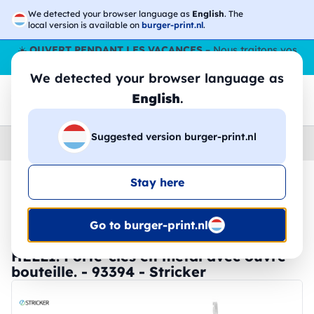
We detected your browser language as
English
. The
local version is available on
burger-print.nl
.
☀️
OUVERT PENDANT LES VACANCES
– Nous traitons vos
commandes tout l'ÉtÉ,
même en août
. 😎🌴
We detected your browser language as
English
.
Suggested version burger-print.nl
Home
›
Accessoires
›
porte-cles-et-cordons-personnalises
Stay here
🔥 Impression DTF à -30 %
Go to burger-print.nl
HELLI. Porte-clés en métal avec ouvre-
bouteille. - 93394 - Stricker