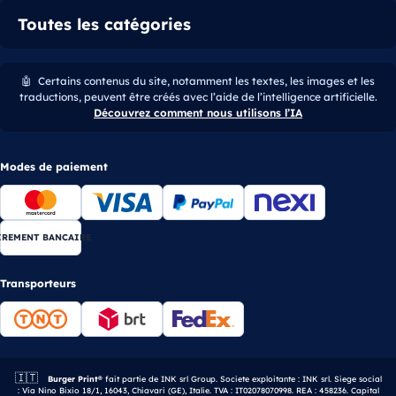
Toutes les catégories
🤖
Certains contenus du site, notamment les textes, les images et les
traductions, peuvent être créés avec l’aide de l’intelligence artificielle.
Découvrez comment nous utilisons l’IA
Modes de paiement
IREMENT BANCAIRE
Transporteurs
🇮🇹
Entreprise italienne.
Burger Print®
fait partie de INK srl Group. Societe exploitante : INK srl. Siege social
: Via Nino Bixio 18/1, 16043, Chiavari (GE), Italie. TVA : IT02078070998. REA : 458236. Capital