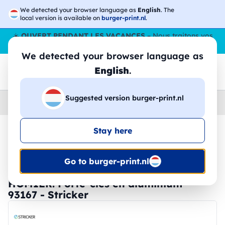
We detected your browser language as
English
. The
local version is available on
burger-print.nl
.
☀️
OUVERT PENDANT LES VACANCES
– Nous traitons vos
commandes tout l'ÉtÉ,
même en août
. 😎🌴
We detected your browser language as
English
.
Suggested version burger-print.nl
Home
›
Accessoires
›
porte-cles-et-cordons-personnalises
Stay here
🔥 Impression DTF à -30 %
Go to burger-print.nl
HOMIER. Porte-clés en aluminium -
93167 - Stricker