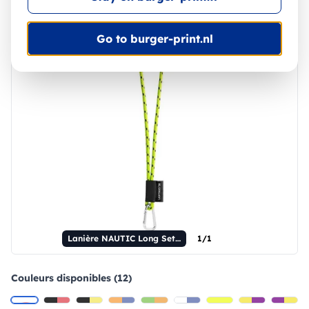
Go to burger-print.nl
Lanière NAUTIC Long Set II. Modèles standards
1/1
Couleurs disponibles (12)