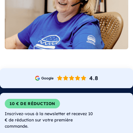
10 € DE RÉDUCTION
Inscrivez-vous à la newsletter et recevez 10
€ de réduction sur votre première
commande.
E-mail