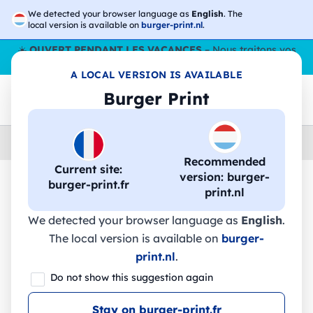
We detected your browser language as
English
. The
local version is available on
burger-print.nl
.
☀️
OUVERT PENDANT LES VACANCES
– Nous traitons vos
commandes tout l'ÉtÉ,
même en août
. 😎🌴
A LOCAL VERSION IS AVAILABLE
Burger Print
Home
›
Accessoires
›
porte-cles-et-cordons-personnalises
Recommended
Current site:
version: burger-
burger-print.fr
print.nl
🔥 Impression DTF à -30 %
We detected your browser language as
English
.
The local version is available on
burger-
Lanière NAUTIC Long Set II. Modèles
print.nl
.
standards - 14000 - Stricker
Do not show this suggestion again
Stay on burger-print.fr