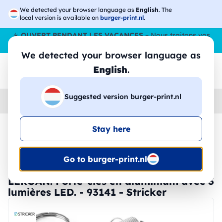
We detected your browser language as
English
. The
local version is available on
burger-print.nl
.
☀️
OUVERT PENDANT LES VACANCES
– Nous traitons vos
commandes tout l'ÉtÉ,
même en août
. 😎🌴
We detected your browser language as
English
.
Suggested version burger-print.nl
Home
›
Accessoires
›
porte-cles-et-cordons-personnalises
Stay here
🔥 Impression DTF à -30 %
Go to burger-print.nl
LERGAN. Porte-clés en aluminium avec 3
lumières LED. - 93141 - Stricker