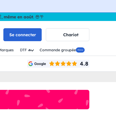
É,
même en août
. 😎🌴
Se connecter
Chariot
Marques
DTF 🔥
Commande groupée
New