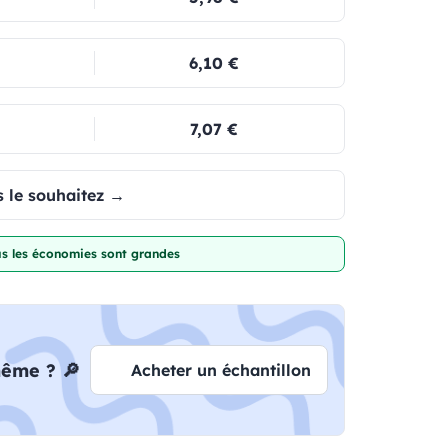
6,10 €
7,07 €
 le souhaitez →
lus les économies sont grandes
même ? 🔎
Acheter un échantillon