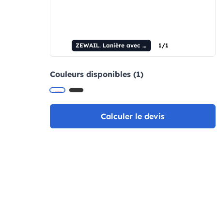
ZEWAIL. Lanière avec support pour smartphone, câble USB-C et divers adaptateurs fabriqués à partir d'ABS et de TPE recyclés.
1/1
Couleurs disponibles (1)
Calculer le devis