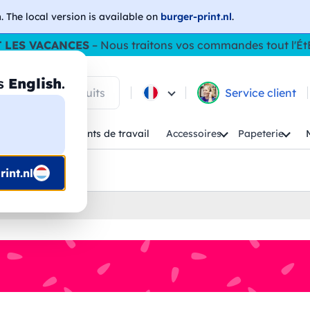
h
. The local version is available on
burger-print.nl
.
 LES VACANCES
– Nous traitons vos commandes tout l'Ét
as
English
.
 parmi les produits
Service client
Enfant
Vêtements de travail
Accessoires
Papeterie
uis prépresse
int.nl
sonnalises