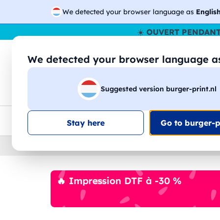
We detected your browser language as
Englis
☀️
OUVERT PENDANT
We detected your browser language 
🔎
Recherchez
Suggested version burger-print.nl
T-shirts
Sweat-shirts
Homme
Femme
Livraison UE
Remise quantité
Service client
Croq
Stay here
Go to burger-pr
Home
›
Accessoires
›
porte-cles-et-cordons-per
🔥 Impression DTF à -30 %