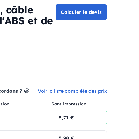
, câble
Calculer le devis
d'ABS et de
cordons ? 🤔
Voir la liste complète des prix
ssion
Sans impression
€
5,71 €
5,98 €