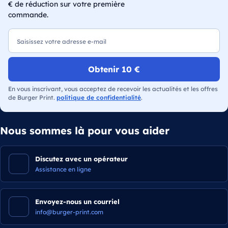
€ de réduction sur votre première
commande.
E-mail
Obtenir 10 €
En vous inscrivant, vous acceptez de recevoir les actualités et les offres
de Burger Print.
politique de confidentialité
.
Nous sommes là pour vous aider
Discutez avec un opérateur
Assistance en ligne
Envoyez-nous un courriel
info@burger-print.com