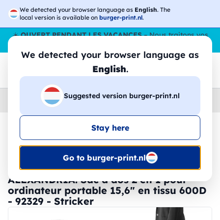
We detected your browser language as
English
. The
local version is available on
burger-print.nl
.
☀️
OUVERT PENDANT LES VACANCES
– Nous traitons vos
commandes tout l'ÉtÉ,
même en août
. 😎🌴
We detected your browser language as
English
.
Suggested version burger-print.nl
Home
›
Accessoires
›
sacs-a-dos-personnalises
Stay here
🔥 Impression DTF à -30 %
Go to burger-print.nl
ALEXANDRIA. Sac à dos 2 en 1 pour
ordinateur portable 15,6" en tissu 600D
- 92329 - Stricker