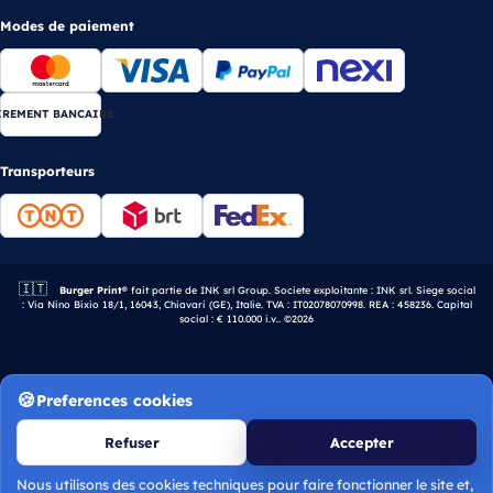
Modes de paiement
IREMENT BANCAIRE
Transporteurs
🇮🇹
Entreprise italienne.
Burger Print®
fait partie de INK srl Group. Societe exploitante : INK srl. Siege social
: Via Nino Bixio 18/1, 16043, Chiavari (GE), Italie. TVA : IT02078070998. REA : 458236. Capital
social : € 110.000 i.v.. ©2026
Preferences cookies
Refuser
Accepter
Nous utilisons des cookies techniques pour faire fonctionner le site et,