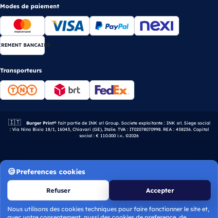
Modes de paiement
IREMENT BANCAIRE
Transporteurs
🇮🇹
Entreprise italienne.
Burger Print®
fait partie de INK srl Group. Societe exploitante : INK srl. Siege social
: Via Nino Bixio 18/1, 16043, Chiavari (GE), Italie. TVA : IT02078070998. REA : 458236. Capital
social : € 110.000 i.v.. ©2026
Preferences cookies
Refuser
Accepter
Nous utilisons des cookies techniques pour faire fonctionner le site et,
avec votre consentement, aussi des cookies de preference, de