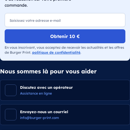
commande.
E-mail
Obtenir 10 €
En vous inscrivant, vous acceptez de recevoir les actualités et les offres
de Burger Print.
politique de confidentialité
.
Nous sommes là pour vous aider
Discutez avec un opérateur
Assistance en ligne
Envoyez-nous un courriel
info@burger-print.com