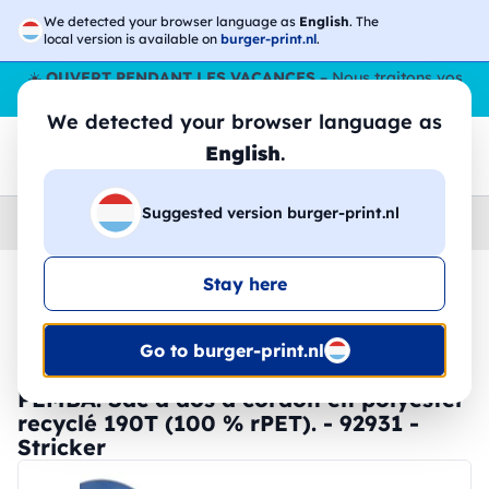
We detected your browser language as
English
. The
local version is available on
burger-print.nl
.
☀️
OUVERT PENDANT LES VACANCES
– Nous traitons vos
commandes tout l'ÉtÉ,
même en août
. 😎🌴
We detected your browser language as
English
.
Suggested version burger-print.nl
Home
›
Accessoires
›
sacs-a-dos-personnalises
Stay here
🔥 Impression DTF à -30 %
Go to burger-print.nl
PEMBA. Sac à dos à cordon en polyester
recyclé 190T (100 % rPET). - 92931 -
Stricker