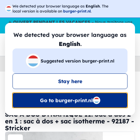
We detected your browser language as
English
. The
local version is available on
burger-print.nl
.
☀️
OUVERT PENDANT LES VACANCES
– Nous traitons vos
commandes tout l'ÉtÉ,
même en août
. 😎🌴
We detected your browser language as
English
.
Suggested version burger-print.nl
Home
›
Accessoires
›
sacs-a-dos-personnalises
Stay here
🔥 Impression DTF à -30 %
Go to burger-print.nl
SAC À DOS DYNAMIQUE II. Sac à dos 2
en 1 : sac à dos + sac isotherme - 92187 -
Stricker