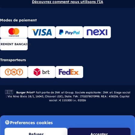
Découvrez comment nous utilisons l’IA
Modes de paiement
IREMENT BANCAIRE
Transporteurs
🇮🇹
Entreprise italienne.
Burger Print®
fait partie de INK srl Group. Societe exploitante : INK srl. Siege social
: Via Nino Bixio 18/1, 16043, Chiavari (GE), Italie. TVA : IT02078070998. REA : 458236. Capital
social : € 110.000 i.v.. ©2026
Preferences cookies
Refuser
Accepter